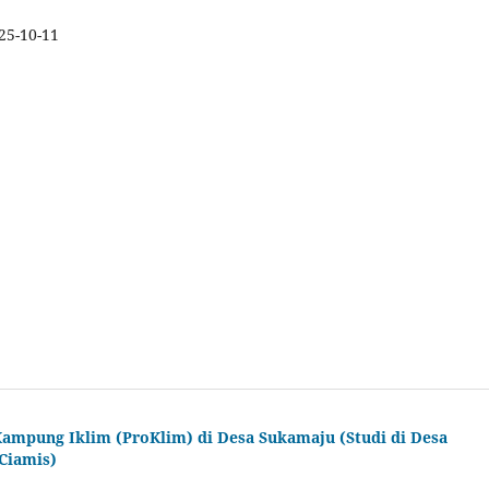
25-10-11
mpung Iklim (ProKlim) di Desa Sukamaju (Studi di Desa
Ciamis)