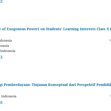
59
f Exogenous Power) on Students' Learning Interests Class X 
ndonesia
onesia
 Indonesia
74
egi Pemberdayaan: Tinjauan Konseptual dari Perspektif Pendidi
 Indonesia
88