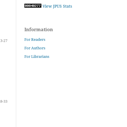
View JPUS Stats
Information
For Readers
23-27
For Authors
For Librarians
28-33