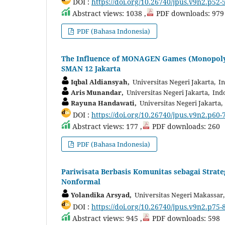
DOI :
https://doi.org/10.26740/jpus.v9n2.p52-
Abstract views: 1038 ,
PDF downloads: 979
PDF (Bahasa Indonesia)
The Influence of MONAGEN Games (Monopoly o
SMAN 12 Jakarta
Iqbal Aldiansyah,
Universitas Negeri Jakarta, I
Aris Munandar,
Universitas Negeri Jakarta, Ind
Rayuna Handawati,
Universitas Negeri Jakarta,
DOI :
https://doi.org/10.26740/jpus.v9n2.p60-
Abstract views: 177 ,
PDF downloads: 260
PDF (Bahasa Indonesia)
Pariwisata Berbasis Komunitas sebagai Strat
Nonformal
Yolandika Arsyad,
Universitas Negeri Makassar,
DOI :
https://doi.org/10.26740/jpus.v9n2.p75-
Abstract views: 945 ,
PDF downloads: 598