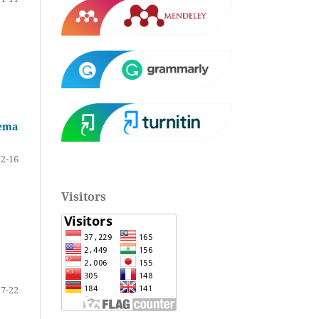
Tema
12-16
Visitors
17-22