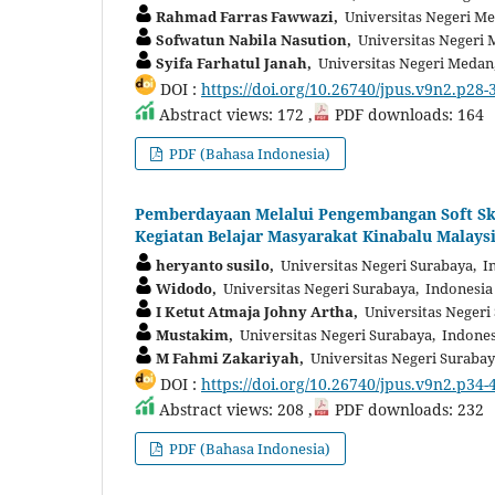
Rahmad Farras Fawwazi,
Universitas Negeri Me
Sofwatun Nabila Nasution,
Universitas Negeri 
Syifa Farhatul Janah,
Universitas Negeri Medan
DOI :
https://doi.org/10.26740/jpus.v9n2.p28-
Abstract views: 172 ,
PDF downloads: 164
PDF (Bahasa Indonesia)
Pemberdayaan Melalui Pengembangan Soft Ski
Kegiatan Belajar Masyarakat Kinabalu Malays
heryanto susilo,
Universitas Negeri Surabaya, I
Widodo,
Universitas Negeri Surabaya, Indonesia
I Ketut Atmaja Johny Artha,
Universitas Negeri
Mustakim,
Universitas Negeri Surabaya, Indones
M Fahmi Zakariyah,
Universitas Negeri Surabay
DOI :
https://doi.org/10.26740/jpus.v9n2.p34-
Abstract views: 208 ,
PDF downloads: 232
PDF (Bahasa Indonesia)