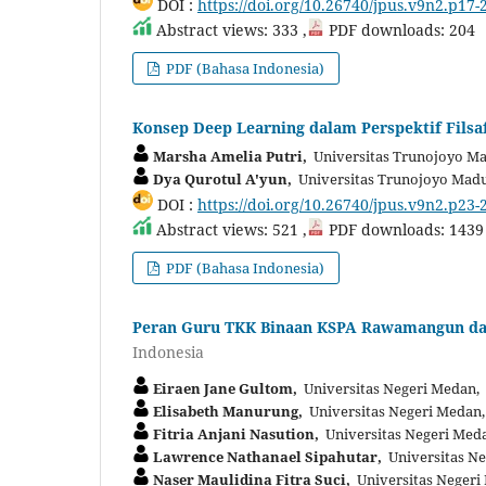
DOI :
https://doi.org/10.26740/jpus.v9n2.p17-
Abstract views: 333 ,
PDF downloads: 204
PDF (Bahasa Indonesia)
Konsep Deep Learning dalam Perspektif Filsa
Marsha Amelia Putri,
Universitas Trunojoyo Ma
Dya Qurotul A'yun,
Universitas Trunojoyo Madu
DOI :
https://doi.org/10.26740/jpus.v9n2.p23-
Abstract views: 521 ,
PDF downloads: 1439
PDF (Bahasa Indonesia)
Peran Guru TKK Binaan KSPA Rawamangun da
Indonesia
Eiraen Jane Gultom,
Universitas Negeri Medan,
Elisabeth Manurung,
Universitas Negeri Medan,
Fitria Anjani Nasution,
Universitas Negeri Med
Lawrence Nathanael Sipahutar,
Universitas Ne
Naser Maulidina Fitra Suci,
Universitas Negeri