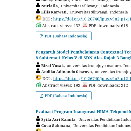
Nurlaila,
Universitas Siliwangi, Indonesia
Lilis Karwati,
Universitas Siliwangi, Indonesia
DOI :
https://doi.org/10.26740/jpus.v9n2.p1-1
Abstract views: 432 ,
PDF downloads: 618
PDF (Bahasa Indonesia)
Pengaruh Model Pembelajaran Contextual Tea
8 Subtema 1 Kelas V di SDN Alas Rajah 3 Bang
Rizal Yusak,
universitas trunojoyo madura, Ind
Andika Adinanda Siswoyo,
universitas trunojo
DOI :
https://doi.org/10.26740/jpus.v9n2.p12-
Abstract views: 192 ,
PDF downloads: 212
PDF (Bahasa Indonesia)
Evaluasi Program Inaugurasi HIMA Tekpend
Syifa Asri Kamila,
Universitas Pendidikan Indon
Cucu Sukmana,
Universitas Pendidikan Indones