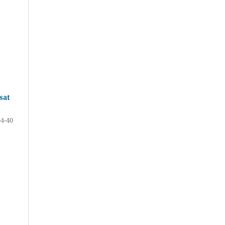
sat
34-40