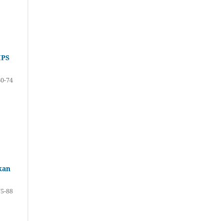
IPS
60-74
kan
75-88