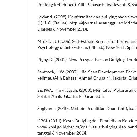
Rentang Kehidupan). Alih Bahasa: Istiwidayanti & Soe
Levianti. (2008). Konformitas dan bullying pada siswa
(1), 1-8. (Online). http://ejournal. esaunggul.ac.id/in
Diakses 6 November 2014.
Mruk, C. J. (2006). Self-Esteem Research, Theroy, and
Psychology of Self-Esteem. (3th ed.). New York: Spr
Rigby, K. (2002). New Perspectives on Bullying. Londo
Santrock, J. W. (2007). Life-Span Development. Per
kelima). (Alih Bahasa: Ahmad Chusairi). Jakarta: Erla
SEJIWA, Tim yayasan. (2008). Mengatasi Kekerasan d
Sekitar Anak. Jakarta: PT Gramedia.
Sugiyono. (2010). Metode Penelitian Kuantitatif, kual
KPAI. (2014). Kasus Bullying dan Pendidikan Karakter.
www.kpai.go.id/berita/kpai-kasus-bullying-dan-pendi
tanggal 6 November 2014.