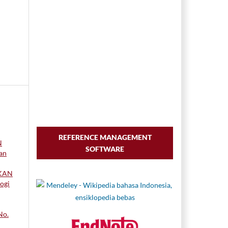
REFERENCE MANAGEMENT
N
SOFTWARE
dan
NKAN
logi
No.