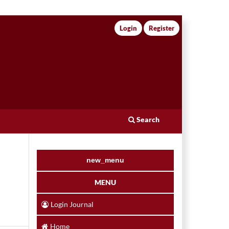
Login
Register
Search
new_menu
MENU
Login Journal
Home