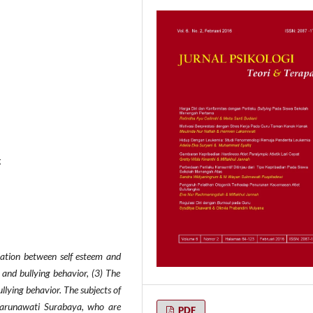
g
elation between self esteem
and
y
and
bullying behavior, (3) The
llying behavior.
The subjects of
arunawati Surabaya,
who are
PDF