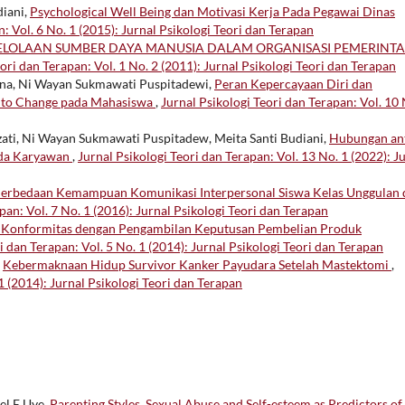
diani,
Psychological Well Being dan Motivasi Kerja Pada Pegawai Dinas
: Vol. 6 No. 1 (2015): Jurnal Psikologi Teori dan Terapan
LOLAAN SUMBER DAYA MANUSIA DALAM ORGANISASI PEMERINT
ori dan Terapan: Vol. 1 No. 2 (2011): Jurnal Psikologi Teori dan Terapan
yana, Ni Wayan Sukmawati Puspitadewi,
Peran Kepercayaan Diri dan
 to Change pada Mahasiswa
,
Jurnal Psikologi Teori dan Terapan: Vol. 10 
ati, Ni Wayan Sukmawati Puspitadew, Meita Santi Budiani,
Hubungan an
pada Karyawan
,
Jurnal Psikologi Teori dan Terapan: Vol. 13 No. 1 (2022): J
erbedaan Kemampuan Komunikasi Interpersonal Siswa Kelas Unggulan 
pan: Vol. 7 No. 1 (2016): Jurnal Psikologi Teori dan Terapan
n Konformitas dengan Pengambilan Keputusan Pembelian Produk
i dan Terapan: Vol. 5 No. 1 (2014): Jurnal Psikologi Teori dan Terapan
,
Kebermaknaan Hidup Survivor Kanker Payudara Setelah Mastektomi
,
 1 (2014): Jurnal Psikologi Teori dan Terapan
el E Uye,
Parenting Styles, Sexual Abuse and Self-esteem as Predictors of