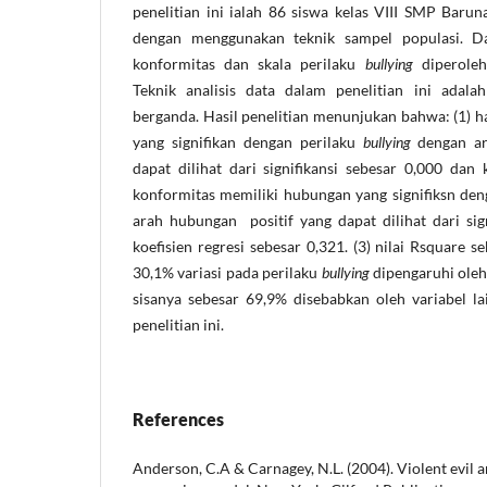
penelitian ini ialah 86 siswa kelas VIII SMP Barun
dengan menggunakan teknik sampel populasi. Dat
konformitas dan skala perilaku
bullying
diperole
Teknik analisis data dalam penelitian ini adalah 
berganda. Hasil penelitian menunjukan bahwa: (1) h
yang signifikan dengan perilaku
bullying
dengan ar
dapat dilihat dari signifikansi sebesar 0,000 dan k
konformitas memiliki hubungan yang signifiksn den
arah hubungan positif yang dapat dilihat dari sig
koefisien regresi sebesar 0,321. (3) nilai Rsquare s
30,1% variasi pada perilaku
bullying
dipengaruhi oleh
sisanya sebesar 69,9% disebabkan oleh variabel l
penelitian ini.
References
Anderson, C.A & Carnagey, N.L. (2004). Violent evil a