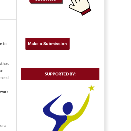
Make a Submission
e to
uthor.
on
SUPPORTED BY:
censed
e work
ional