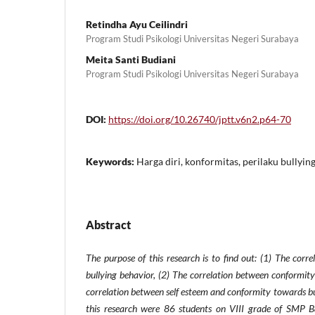
Retindha Ayu Ceilindri
Program Studi Psikologi Universitas Negeri Surabaya
Meita Santi Budiani
Program Studi Psikologi Universitas Negeri Surabaya
DOI:
https://doi.org/10.26740/jptt.v6n2.p64-70
Keywords:
Harga diri, konformitas, perilaku bullyin
Abstract
The purpose of this research is to find out: (1) The corr
bullying
behavior,
(2) The correlation between conformit
correlation between self esteem and conformity towards bu
this research were 86
students on VIII
grade of SMP B