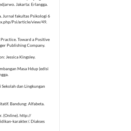
djarwo. Jakarta: Erlangga.
. Jurnal fakultas Psikologi 6
dex.php/Psi/article/view/49.
 Practice. Toward a Positive
inger Publishing Company.
n: Jessica Kingsley.
kembangan Masa Hdup (edisi
ngga.
i Sekolah dan Lingkungan
itatif. Bandung: Alfabeta.
 (Online). http://
dikan-karakter/. Diakses