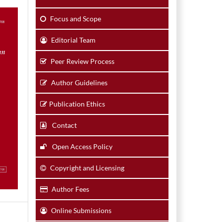
Focus and Scope
Editorial Team
Peer Review Process
Author Guidelines
Publication Ethics
Contact
Open Access Policy
Copyright and Licensing
Author Fees
Online Submissions