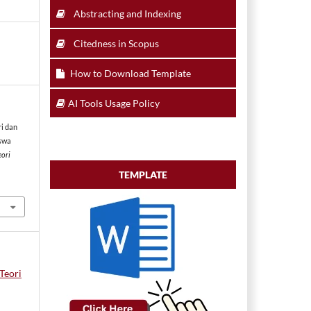
Abstracting and Indexing
Citedness in Scopus
How to Download Template
AI Tools Usage Policy
ri dan
iswa
eori
TEMPLATE
 Teori