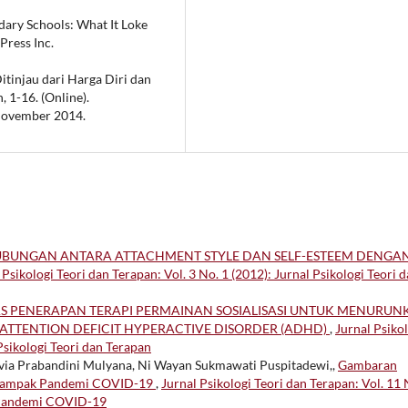
ondary Schools: What It Loke
Press Inc.
 Ditinjau dari Harga Diri dan
 1-16. (Online).
 November 2014.
BUNGAN ANTARA ATTACHMENT STYLE DAN SELF-ESTEEM DENGA
 Psikologi Teori dan Terapan: Vol. 3 No. 1 (2012): Jurnal Psikologi Teori 
AS PENERAPAN TERAPI PERMAINAN SOSIALISASI UNTUK MENURU
ATTENTION DEFICIT HYPERACTIVE DISORDER (ADHD)
,
Jurnal Psiko
 Psikologi Teori dan Terapan
ievia Prabandini Mulyana, Ni Wayan Sukmawati Puspitadewi,,
Gambaran
erdampak Pandemi COVID-19
,
Jurnal Psikologi Teori dan Terapan: Vol. 11 
s Pandemi COVID-19