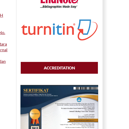
AH
No.
tara
urnal
dan
ACCREDITATION