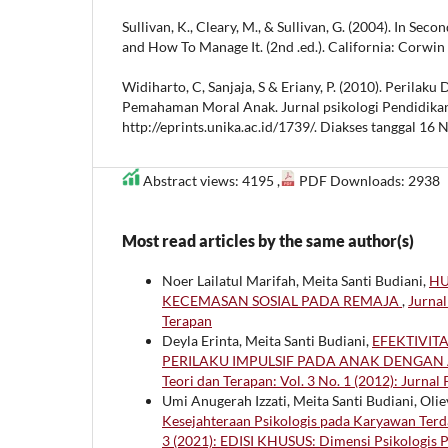
Sullivan, K., Cleary, M., & Sullivan, G. (2004). In Sec
and How To Manage It. (2nd .ed.). California: Corwin 
Widiharto, C, Sanjaja, S & Eriany, P. (2010). Perilaku
Pemahaman Moral Anak. Jurnal psikologi Pendidikan,
http://eprints.unika.ac.id/1739/. Diakses tanggal 16
Abstract views: 4195 ,
PDF Downloads: 2938
Most read articles by the same author(s)
Noer Lailatul Marifah, Meita Santi Budiani,
HU
KECEMASAN SOSIAL PADA REMAJA
,
Jurnal
Terapan
Deyla Erinta, Meita Santi Budiani,
EFEKTIVIT
PERILAKU IMPULSIF PADA ANAK DENGAN 
Teori dan Terapan: Vol. 3 No. 1 (2012): Jurnal
Umi Anugerah Izzati, Meita Santi Budiani, Ol
Kesejahteraan Psikologis pada Karyawan T
3 (2021): EDISI KHUSUS: Dimensi Psikologi