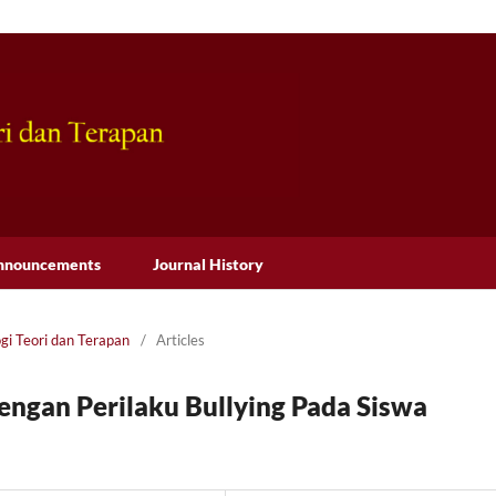
nnouncements
Journal History
ogi Teori dan Terapan
/
Articles
engan Perilaku Bullying Pada Siswa