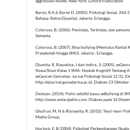
aggression model. New York: Gilford Publication
Baron, R.A & Byrne D. (2005). Psikologi Sosial, Jilid 2
Bahasa: Ratna Djuwita). Jakarta: Erlangga.
Coloroso, B. (2006). Penindas, Tertindas, dan penont
Semesta.
Coloroso, B. (2007). Stop bullying (Memutus Rantai 
Prasekolah hingga SMU). Jakarta : Erlangga.
Djuwita, R, Riauskina., I dan Indira., S. (2005). œGe
Siswa/Siswi Kelas 1 SMA: Naskah Kognitif Tentang 
œGencet-Gencetan. Jurnal Psikologi Sosial 12 (1). (On
http://ejournal.gunadarma.ac.id. Diakses 23 Oktober
Destyan. (2014). Polisi selidiki kasus œBullying di S
http://www.antarajatim.com. Diakses pada 16 Dese
Ghufron, M. N & Risnawita, R. (2010). Teori-teori Psi
Media Group.
Hurlock. E. B (2004). Psikologi Perkembangan (Suat