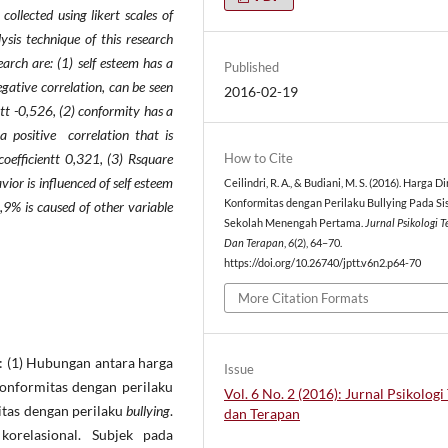
ollected using likert scales of
ysis technique of this research
search are: (1) self esteem has a
Published
egative correlation
,
can be seen
2016-02-19
ntt -0,52
6
, (2) conformity has a
a positive correlation that is
How to Cite
oefficientt 0,321, (3) Rsquare
or is influenced of self esteem
Ceilindri, R. A., & Budiani, M. S. (2016). Harga Di
Konformitas dengan Perilaku Bullying Pada S
,9% is caused of other variable
Sekolah Menengah Pertama.
Jurnal Psikologi T
Dan Terapan
,
6
(2), 64–70.
https://doi.org/10.26740/jptt.v6n2.p64-70
More Citation Formats
: (1) Hubungan antara harga
Issue
konformitas dengan perilaku
Vol. 6 No. 2 (2016): Jurnal Psikologi
itas dengan perilaku
bullying
.
dan Terapan
korelasional. Subjek pada