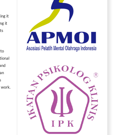
ing it
ng it
ts
 to
tional
 and
can
s
d work.