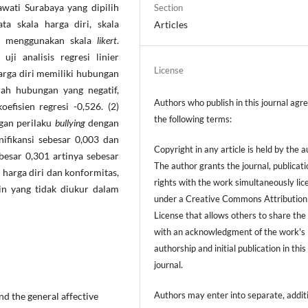
awati Surabaya yang dipilih
Section
a skala harga diri, skala
Articles
h menggunakan skala
likert
.
uji analisis regresi linier
License
arga diri memiliki hubungan
ah hubungan yang negatif,
Authors who publish in this journal agre
oefisien regresi -0,526. (2)
the following terms:
gan perilaku
bullying
dengan
nifikansi sebesar 0,003 dan
Copyright in any article is held by the a
ebesar 0,301 artinya sebesar
The author grants the journal, publicati
 harga diri dan konformitas,
rights with the work simultaneously li
ain yang tidak diukur dalam
under a Creative Commons Attribution
License that allows others to share th
with an acknowledgment of the work's
authorship and initial publication in this
journal.
Authors may enter into separate, addit
nd the general affective