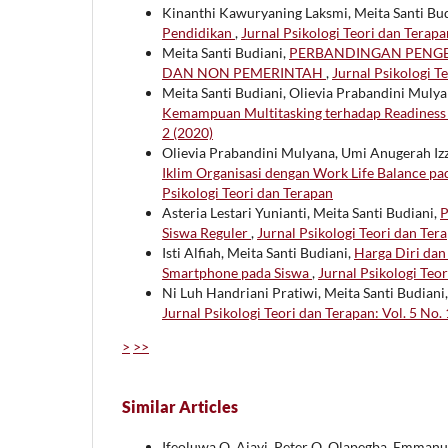
Kinanthi Kawuryaning Laksmi, Meita Santi Bu
Pendidikan
,
Jurnal Psikologi Teori dan Terapan
Meita Santi Budiani,
PERBANDINGAN PENGE
DAN NON PEMERINTAH
,
Jurnal Psikologi Te
Meita Santi Budiani, Olievia Prabandini Mul
Kemampuan Multitasking terhadap Readiness
2 (2020)
Olievia Prabandini Mulyana, Umi Anugerah Izz
Iklim Organisasi dengan Work Life Balance 
Psikologi Teori dan Terapan
Asteria Lestari Yunianti, Meita Santi Budiani,
P
Siswa Reguler
,
Jurnal Psikologi Teori dan Tera
Isti Alfiah, Meita Santi Budiani,
Harga Diri da
Smartphone pada Siswa
,
Jurnal Psikologi Teor
Ni Luh Handriani Pratiwi, Meita Santi Budiani
Jurnal Psikologi Teori dan Terapan: Vol. 5 No.
>
>>
Similar Articles
Ifeoluwa O. Ajayi, Peter O. Olapegba, Emmanu