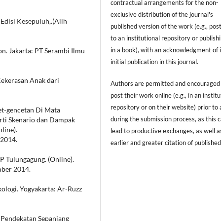
contractual arrangements for the non-
exclusive distribution of the journal's
 Edisi Kesepuluh,.(Alih
published version of the work (e.g., post
to an institutional repository or publishi
in a book), with an acknowledgment of i
on. Jakarta: PT Serambi Ilmu
initial publication in this journal.
Kekerasan Anak dari
Authors are permitted and encouraged
post their work online (e.g., in an institu
repository or on their website) prior to
ncet-gencetan Di Mata
during the submission process, as this 
Arti Skenario dan Dampak
line).
lead to productive exchanges, as well a
 2014.
earlier and greater citation of publishe
MP Tulungagung. (Online).
mber 2014.
kologi. Yogyakarta: Ar-Ruzz
u Pendekatan Sepanjang