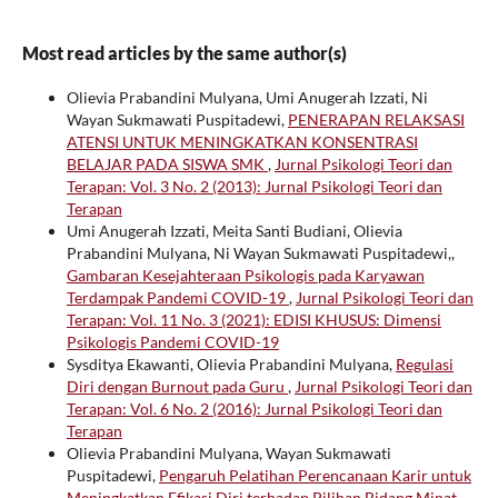
Most read articles by the same author(s)
Olievia Prabandini Mulyana, Umi Anugerah Izzati, Ni
Wayan Sukmawati Puspitadewi,
PENERAPAN RELAKSASI
ATENSI UNTUK MENINGKATKAN KONSENTRASI
BELAJAR PADA SISWA SMK
,
Jurnal Psikologi Teori dan
Terapan: Vol. 3 No. 2 (2013): Jurnal Psikologi Teori dan
Terapan
Umi Anugerah Izzati, Meita Santi Budiani, Olievia
Prabandini Mulyana, Ni Wayan Sukmawati Puspitadewi,,
Gambaran Kesejahteraan Psikologis pada Karyawan
Terdampak Pandemi COVID-19
,
Jurnal Psikologi Teori dan
Terapan: Vol. 11 No. 3 (2021): EDISI KHUSUS: Dimensi
Psikologis Pandemi COVID-19
Sysditya Ekawanti, Olievia Prabandini Mulyana,
Regulasi
Diri dengan Burnout pada Guru
,
Jurnal Psikologi Teori dan
Terapan: Vol. 6 No. 2 (2016): Jurnal Psikologi Teori dan
Terapan
Olievia Prabandini Mulyana, Wayan Sukmawati
Puspitadewi,
Pengaruh Pelatihan Perencanaan Karir untuk
Meningkatkan Efikasi Diri terhadap Pilihan Bidang Minat