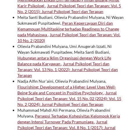
Karir Psikologi
,
Jurnal Psikologi Teori dan Terapan: Vol. 5
No. 2 (2015): Jurnal Psikologi Teori dan Terapan
Meita Santi Budiani, Olievia Prabandini Mulyana, Ni Wayan
Sukmawati Puspitadewi,
Peran Kepercayaan Diri dan
Kemampuan Multitasking terhadap Readiness to Change
pada Mahasiswa
,
Jurnal Psikologi Teori dan Terapan: Vol.
10 No. 2 (2020)
Olievia Prabandini Mulyana, Umi Anugerah Izzati, Ni
Wayan Sukmawati Puspitadew, Meita Santi Budiani,
Hubungan antara Iklim Organisasi dengan Work Life
Balance pada Karyawan
,
Jurnal Psikologi Teori dan
Terapan: Vol. 13 No. 1 (2022): Jurnal Psikologi Teori dan
Terapan
Nadja Alfin Nur'aini, Olievia Prabandini Mulyana,
Flourishing: Development of a Higher-Level Uses Well-
Being Scale and Concept in Positive Psychology
,
Jurnal
Psikologi Teori dan Terapan: Vol. 15 No. 02 (2024): Vol. 15
No. 2 (2024): Jurnal Psikologi Teori dan Terapan
Muhammad Mahdi Ali Permana, Olievia Prabandini
Mulyana,
Persepsi Terhadap Kohesivitas Kelompok Kerja
dengan Intensi Turnover Pada Pramuniaga
,
Jurnal
Psikologi Teori dan Terapan: Vol. 8 No. 1 (2017): Jurnal