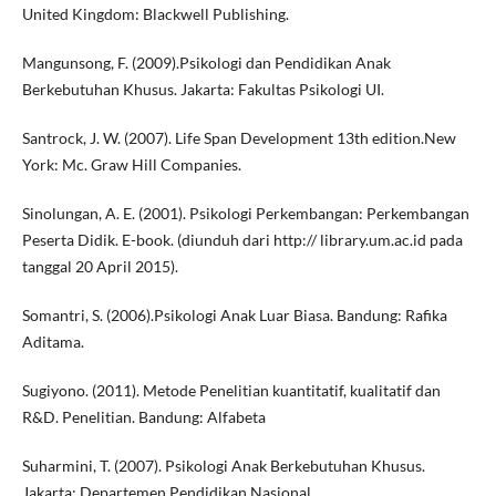
United Kingdom: Blackwell Publishing.
Mangunsong, F. (2009).Psikologi dan Pendidikan Anak
Berkebutuhan Khusus. Jakarta: Fakultas Psikologi UI.
Santrock, J. W. (2007). Life Span Development 13th edition.New
York: Mc. Graw Hill Companies.
Sinolungan, A. E. (2001). Psikologi Perkembangan: Perkembangan
Peserta Didik. E-book. (diunduh dari http:// library.um.ac.id pada
tanggal 20 April 2015).
Somantri, S. (2006).Psikologi Anak Luar Biasa. Bandung: Rafika
Aditama.
Sugiyono. (2011). Metode Penelitian kuantitatif, kualitatif dan
R&D. Penelitian. Bandung: Alfabeta
Suharmini, T. (2007). Psikologi Anak Berkebutuhan Khusus.
Jakarta: Departemen Pendidikan Nasional.