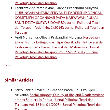
Psikologi Teori dan Terapan
Fachreza Abhitama Akbar, Olievia Prabandini Mulyana,
HUBUNGAN ANTARA SERVANT LEADERSHIP DENGAN
KOMITMEN ORGANISASI PADA KARYAWAN RUMAH
SAKIT DELTA SURYA SIDOARJO
,
Jurnal Psikologi Teori
dan Terapan: Vol. 4 No. 2 (2014): Jurnal Psikologi Teori dan
Terapan
Andi Nurcahya, Olievia Prabandini Mulyana,
Perbedaan
Efikasi Politik Ditinjau dari Tipe Kepribadian Introversi dan
Ekstraversi Pada Dewan Perwakilan Mahasiswa
,
Jurnal
Psikologi Teori dan Terapan: Vol. 7 No. 2 (2017): Jurnal
Psikologi Teori dan Terapan
>
>>
Similar Articles
Selyo Febrio Xavier, Rr. Amanda Pasca Rini, Eko April
Ariyanto,
Social support, Quality of life, and Death Anxiety
among Soldiers in Papua
,
Jurnal Psikologi Teori dan
Terapan: Vol. 16 No. 01 (2025): Jurnal Psikologi Teori dan
Terapan