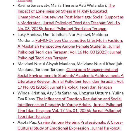
Ravina Saraswaty, Maria Theresia Asti Wulandari,
The
Impact of Loneliness on Stress in Highly Educated
Unemployed Housewives Post-Marriage: Social Support as
a Moderator
,
Jurnal Psikologi Teori dan Terapan: Vol. 16
No. 03 (2025): Jurnal Psikologi Teori dan Terapan
Lusy Annisya, Umi Julaihah, Nur Asnawi, Meldona
Meldona,
FoMO-Driven Consumptive Lifestyle in Fashion:
A Maslahah Perspective Among Female Students
,
Jurnal
Psikologi Teori dan Terapan: Vol. 16 No. 03 (2025): Jurnal
Psikologi Teori dan Terapan
Meiviani Nurul Aisyah Maulana, Meiviana Nurul Khadijah
Maulana, Tarsono Tarsono,
Classroom Management and
Social Environment in Students’ Academic Achievement: A
Literature Review
,
Jurnal Psikologi Teori dan Terapan: Vol.
17 No. 01 (2026): Jurnal Psikologi Teori dan Terapan
Winda Kristina, Asy Sifa Safarina, Unzurna Unzurna, Yulina
Eva Riany,
The Influence of Emotion Regulation and Social
Intelligence on Empathy in Young Adults
,
Jurnal Psikologi
Teori dan Terapan: Vol. 17 No. 01 (2026): Jurnal Psikologi
Teori dan Terapan
Ágota Pap,
Crying Among Helping Professionals: A Cross-
Cultural Study of Emotional Expression
,
Jurnal Psikologi