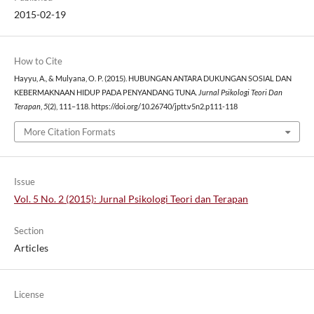
2015-02-19
How to Cite
Hayyu, A., & Mulyana, O. P. (2015). HUBUNGAN ANTARA DUKUNGAN SOSIAL DAN
KEBERMAKNAAN HIDUP PADA PENYANDANG TUNA.
Jurnal Psikologi Teori Dan
Terapan
,
5
(2), 111–118. https://doi.org/10.26740/jptt.v5n2.p111-118
More Citation Formats
Issue
Vol. 5 No. 2 (2015): Jurnal Psikologi Teori dan Terapan
Section
Articles
License