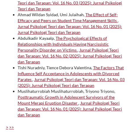
Teori dan Terapan: Vol. 16 No. 03 (2025): Jurnal Psikologi
Teori dan Terapan
Ahmad Wildan Syidad, Umi Julaihah,
The Effect of Self-
Efficacy and Peers on Student Time Management Skills
,
Jurnal Psikologi Teori dan Terapan: Vol. 16 No. 01 (2025):
Jurnal Psikologi Teori dan Terapan
Abdulkadir Kayaalp,
The Psychological Effects of
Relationships with Individuals Having Narcissistic
Personality Disorder on Victims
,
Jurnal Psikologi Teori
dan Terapan: Vol. 16 No. 02 (2025): Jurnal Psikologi Teori
dan Terapan
Tishi Nuradniy, Tience Debora Valentina,
The Factors That
Influence Self Acceptance in Adolescents with Divorced
Parates
,
Jurnal Psikologi Teori dan Terapan: Vol. 16 No. 03
(2025): Jurnal Psikologi Teori dan Terapan
Muslihaturrobiah Muslihaturrobiah, Triyono Triyono,
Posttraumatic Growth in Adolescent Survivors of the
Mount Merapi Eruption Disaster
,
Jurnal Psikologi Teori
dan Terapan: Vol. 16 No. 01 (2025): Jurnal Psikologi Teori
dan Terapan
>
>>