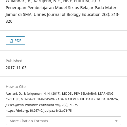
Wulandari, B., Kartijono, N.E., HB.F. Putut M. 2013.
Penerapan Pembelajaran Model Siklus Belajar Pada Materi
Jamur di SMA. Unnes Journal of Biology Education 2(3): 313-
320
PDF
Published
2017-11-03
How to Cite
Astriani, D., & Istiqomah, N. N. (2017). MODEL PEMBELAJARAN LEARNING
CYCLE 5E: MENGAKTIFKAN SISWA PADA MATERI SUHU DAN PERUBAHANNYA.
JPPIPA (Jurnal Penelitian Pendidikan IPA)
,
1
(2), 71–75.
https://doi.org/10.26740/jppipa.v1n2.p71-75
More Citation Formats