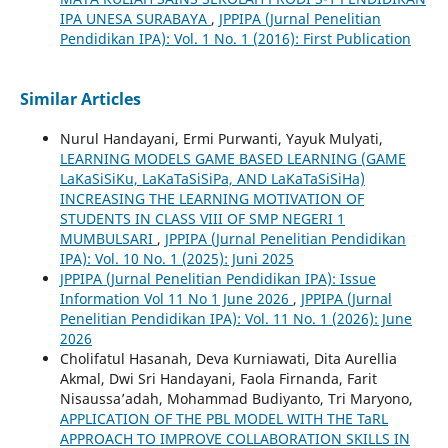
IPA UNESA SURABAYA
,
JPPIPA (Jurnal Penelitian
Pendidikan IPA): Vol. 1 No. 1 (2016): First Publication
Similar Articles
Nurul Handayani, Ermi Purwanti, Yayuk Mulyati,
LEARNING MODELS GAME BASED LEARNING (GAME
LaKaSiSiKu, LaKaTaSiSiPa, AND LaKaTaSiSiHa)
INCREASING THE LEARNING MOTIVATION OF
STUDENTS IN CLASS VIII OF SMP NEGERI 1
MUMBULSARI
,
JPPIPA (Jurnal Penelitian Pendidikan
IPA): Vol. 10 No. 1 (2025): Juni 2025
JPPIPA (Jurnal Penelitian Pendidikan IPA): Issue
Information Vol 11 No 1 June 2026
,
JPPIPA (Jurnal
Penelitian Pendidikan IPA): Vol. 11 No. 1 (2026): June
2026
Cholifatul Hasanah, Deva Kurniawati, Dita Aurellia
Akmal, Dwi Sri Handayani, Faola Firnanda, Farit
Nisaussa’adah, Mohammad Budiyanto, Tri Maryono,
APPLICATION OF THE PBL MODEL WITH THE TaRL
APPROACH TO IMPROVE COLLABORATION SKILLS IN