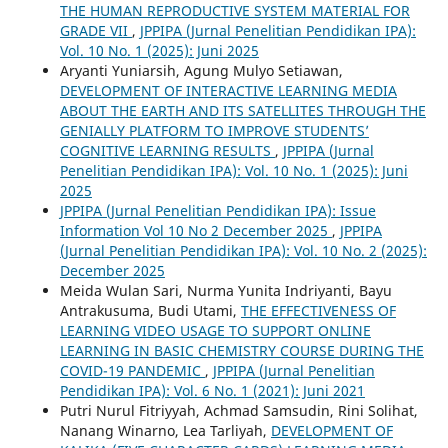
THE HUMAN REPRODUCTIVE SYSTEM MATERIAL FOR
GRADE VII
,
JPPIPA (Jurnal Penelitian Pendidikan IPA):
Vol. 10 No. 1 (2025): Juni 2025
Aryanti Yuniarsih, Agung Mulyo Setiawan,
DEVELOPMENT OF INTERACTIVE LEARNING MEDIA
ABOUT THE EARTH AND ITS SATELLITES THROUGH THE
GENIALLY PLATFORM TO IMPROVE STUDENTS’
COGNITIVE LEARNING RESULTS
,
JPPIPA (Jurnal
Penelitian Pendidikan IPA): Vol. 10 No. 1 (2025): Juni
2025
JPPIPA (Jurnal Penelitian Pendidikan IPA): Issue
Information Vol 10 No 2 December 2025
,
JPPIPA
(Jurnal Penelitian Pendidikan IPA): Vol. 10 No. 2 (2025):
December 2025
Meida Wulan Sari, Nurma Yunita Indriyanti, Bayu
Antrakusuma, Budi Utami,
THE EFFECTIVENESS OF
LEARNING VIDEO USAGE TO SUPPORT ONLINE
LEARNING IN BASIC CHEMISTRY COURSE DURING THE
COVID-19 PANDEMIC
,
JPPIPA (Jurnal Penelitian
Pendidikan IPA): Vol. 6 No. 1 (2021): Juni 2021
Putri Nurul Fitriyyah, Achmad Samsudin, Rini Solihat,
Nanang Winarno, Lea Tarliyah,
DEVELOPMENT OF