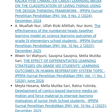
KALIKA (FIVE CHARACTER CARDS) LEARNING MEDIA
ON THE CLASSIFICATION OF LIVING THINGS USING
THE DESIGN THINKING FRAMEWORK
,
JPPIPA (Jurnal
Penelitian Pendidikan IPA): Vol. 9 No. 2 (2024):
Desember 2024
A. Muafiah Nur, Ulfah Rizki Afdillah, Nur Asmi,
The
effectiveness of the numbered heads together
learning model on science learning outcomes of
grade IV elementary school students
,
JPPIPA (Jurnal
Penelitian Pendidikan IPA): Vol. 10 No. 2 (2025):
December 2025
Wiwin Sri Wahyuni, Sauqina Sauqina, Mella Mutika
Sari,
THE EFFECT OF DIFFERENTIATED LEARNING
STRATEGIES ON GRADE VIII STUDENTS’ LEARNING
OUTCOMES IN HUMAN RESPIRATORY SYSTEM TOPIC
,
JPPIPA (Jurnal Penelitian Pendidikan IPA): Vol. 11 No. 1
(2026): June 2026
Meyta Hosana, Mella Mutika Sari, Ratna Yulinda,
Development of comics-based learning media on
motion and force material to improve learning
motivation of Junior High School students
,
JPPIPA
(Jurnal Penelitian Pendidikan IPA): Vol. 10 No. 2 (2025):
December 2025