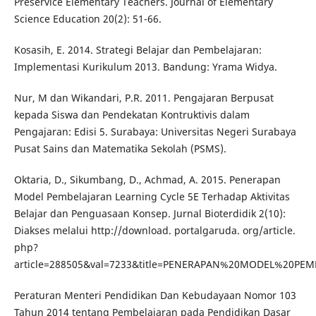
Preservice Elementary Teachers. Journal of Elementary
Science Education 20(2): 51-66.
Kosasih, E. 2014. Strategi Belajar dan Pembelajaran:
Implementasi Kurikulum 2013. Bandung: Yrama Widya.
Nur, M dan Wikandari, P.R. 2011. Pengajaran Berpusat
kepada Siswa dan Pendekatan Kontruktivis dalam
Pengajaran: Edisi 5. Surabaya: Universitas Negeri Surabaya
Pusat Sains dan Matematika Sekolah (PSMS).
Oktaria, D., Sikumbang, D., Achmad, A. 2015. Penerapan
Model Pembelajaran Learning Cycle 5E Terhadap Aktivitas
Belajar dan Penguasaan Konsep. Jurnal Bioterdidik 2(10):
Diakses melalui http://download. portalgaruda. org/article.
php?
article=288505&val=7233&title=PENERAPAN%20MODEL%20
Peraturan Menteri Pendidikan Dan Kebudayaan Nomor 103
Tahun 2014 tentang Pembelajaran pada Pendidikan Dasar