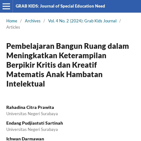
GRAB KIDS: Journal of Special Education Need
Home
/
Archives
/
Vol. 4 No. 2 (2024): Grab Kids Journal
/
Articles
Pembelajaran Bangun Ruang dalam
Meningkatkan Keterampilan
Berpikir Kritis dan Kreatif
Matematis Anak Hambatan
Intelektual
Rahadina Citra Prawita
Universitas Negeri Surabaya
Endang Pudjiastuti Sartinah
Universitas Negeri Surabaya
Ichwan Darmawan