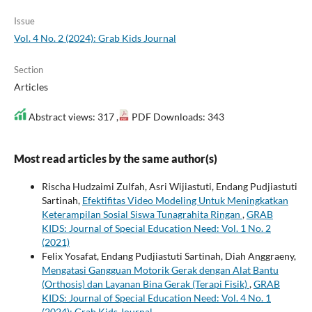
Issue
Vol. 4 No. 2 (2024): Grab Kids Journal
Section
Articles
Abstract views: 317 ,
PDF Downloads: 343
Most read articles by the same author(s)
Rischa Hudzaimi Zulfah, Asri Wijiastuti, Endang Pudjiastuti
Sartinah,
Efektifitas Video Modeling Untuk Meningkatkan
Keterampilan Sosial Siswa Tunagrahita Ringan
,
GRAB
KIDS: Journal of Special Education Need: Vol. 1 No. 2
(2021)
Felix Yosafat, Endang Pudjiastuti Sartinah, Diah Anggraeny,
Mengatasi Gangguan Motorik Gerak dengan Alat Bantu
(Orthosis) dan Layanan Bina Gerak (Terapi Fisik)
,
GRAB
KIDS: Journal of Special Education Need: Vol. 4 No. 1
(2024): Grab Kids Journal