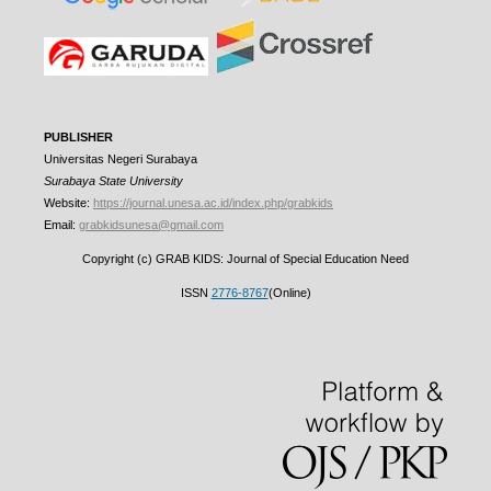
PUBLISHER
Universitas Negeri Surabaya
Surabaya State University
Website:
https://journal.unesa.ac.id/index.php/grabkids
Email:
grabkidsunesa@gmail.com
Copyright (c) GRAB KIDS: Journal of Special Education Need
ISSN
2776-8767
(Online)