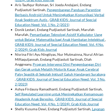
Aris Taufiqur Rohman, Sri Joeda Andajani, Endang
Pudjiastuti Sartinah,
Pengembangan Panduan Parenting
Berbasis Android Untuk Meningkatkan Komunikasi Verbal
Anak Spektrum Autis
,
GRAB KIDS: Journal of Special
Education Need: Vol. 1 No. 2 (2021)
Donik Lestari, Endang Pudjiastuti Sartinah, Marufah
Marufah,
Pemanfaatan Teknologi Asistif Kalkulator Uang
untuk Belajar Matematika bagi Anak Hambatan Intelektual
,
GRAB KIDS: Journal of Special Education Need: Vol. 4 No.
2 (2024): Grab Kids Journal
Nisrina Fitri Ayu Ningtiyas, Nur Mutmainna, Nurul Afrian
Miftaquljannah, Endang Pudjiastuti Sartinah, Diah
Anggreany,
Program Intervensi Dini Pengembangan Diri
dan Gerak untuk Melatih Motorik Kasar Anak Cerebral
Palsy Spastik di Sekolah Inklusif Galuh Handayani Surabaya
,
GRAB KIDS: Journal of Special Education Need: Vol. 3 No.
2 (2023)
Ashya Firdausy Ramadhanti, Endang Pudjiastuti Sartinah,
Self Regulated Learning untuk Meningkatkan Kemampuan
Akademik Anak Beresiko
,
GRAB KIDS: Journal of Special
Education Need: Vol. 4 No. 1 (2024): Grab Kids Journal
Shelly Kusuma Dewi, Endang Pudjiastuti Sartinah,
Layanan