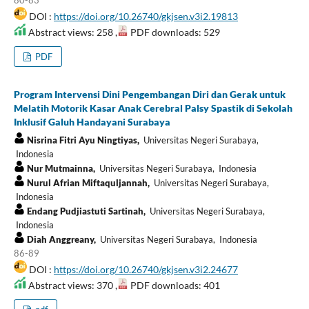
DOI :
https://doi.org/10.26740/gkjsen.v3i2.19813
Abstract views: 258 ,
PDF downloads: 529
PDF
Program Intervensi Dini Pengembangan Diri dan Gerak untuk
Melatih Motorik Kasar Anak Cerebral Palsy Spastik di Sekolah
Inklusif Galuh Handayani Surabaya
Nisrina Fitri Ayu Ningtiyas,
Universitas Negeri Surabaya,
Indonesia
Nur Mutmainna,
Universitas Negeri Surabaya, Indonesia
Nurul Afrian Miftaquljannah,
Universitas Negeri Surabaya,
Indonesia
Endang Pudjiastuti Sartinah,
Universitas Negeri Surabaya,
Indonesia
Diah Anggreany,
Universitas Negeri Surabaya, Indonesia
86-89
DOI :
https://doi.org/10.26740/gkjsen.v3i2.24677
Abstract views: 370 ,
PDF downloads: 401