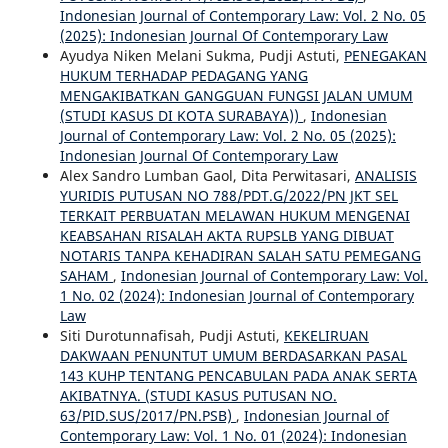
Indonesian Journal of Contemporary Law: Vol. 2 No. 05
(2025): Indonesian Journal Of Contemporary Law
Ayudya Niken Melani Sukma, Pudji Astuti,
PENEGAKAN
HUKUM TERHADAP PEDAGANG YANG
MENGAKIBATKAN GANGGUAN FUNGSI JALAN UMUM
(STUDI KASUS DI KOTA SURABAYA))
,
Indonesian
Journal of Contemporary Law: Vol. 2 No. 05 (2025):
Indonesian Journal Of Contemporary Law
Alex Sandro Lumban Gaol, Dita Perwitasari,
ANALISIS
YURIDIS PUTUSAN NO 788/PDT.G/2022/PN JKT SEL
TERKAIT PERBUATAN MELAWAN HUKUM MENGENAI
KEABSAHAN RISALAH AKTA RUPSLB YANG DIBUAT
NOTARIS TANPA KEHADIRAN SALAH SATU PEMEGANG
SAHAM
,
Indonesian Journal of Contemporary Law: Vol.
1 No. 02 (2024): Indonesian Journal of Contemporary
Law
Siti Durotunnafisah, Pudji Astuti,
KEKELIRUAN
DAKWAAN PENUNTUT UMUM BERDASARKAN PASAL
143 KUHP TENTANG PENCABULAN PADA ANAK SERTA
AKIBATNYA. (STUDI KASUS PUTUSAN NO.
63/PID.SUS/2017/PN.PSB)
,
Indonesian Journal of
Contemporary Law: Vol. 1 No. 01 (2024): Indonesian