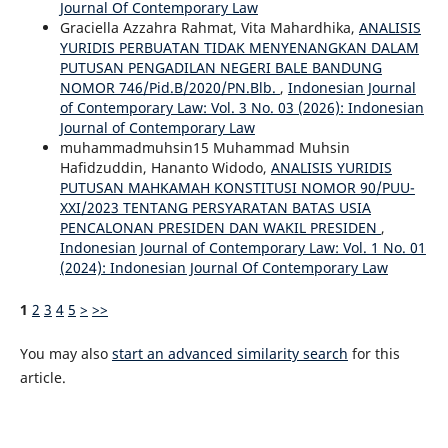
Journal Of Contemporary Law
Graciella Azzahra Rahmat, Vita Mahardhika,
ANALISIS
YURIDIS PERBUATAN TIDAK MENYENANGKAN DALAM
PUTUSAN PENGADILAN NEGERI BALE BANDUNG
NOMOR 746/Pid.B/2020/PN.Blb.
,
Indonesian Journal
of Contemporary Law: Vol. 3 No. 03 (2026): Indonesian
Journal of Contemporary Law
muhammadmuhsin15 Muhammad Muhsin
Hafidzuddin, Hananto Widodo,
ANALISIS YURIDIS
PUTUSAN MAHKAMAH KONSTITUSI NOMOR 90/PUU-
XXI/2023 TENTANG PERSYARATAN BATAS USIA
PENCALONAN PRESIDEN DAN WAKIL PRESIDEN
,
Indonesian Journal of Contemporary Law: Vol. 1 No. 01
(2024): Indonesian Journal Of Contemporary Law
1
2
3
4
5
>
>>
You may also
start an advanced similarity search
for this
article.