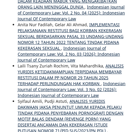
DALAM KEADAAN MABUK YANG MENGAKIBATKAN
ORANG LAIN MENINGGAL DUNIA
,
Indonesian Journal
of Contemporary Law: Vol. 2 No. 04 (2025): Indonesian
Journal Of Contemporary Law
Anita Nur Fadilah, Gelar Ali Ahmad,
IMPLEMENTASI
PELAKSANAAN RESTITUSI BAGI KORBAN KEKERASAN
SEKSUAL BERDASARKAN PASAL 33 UNDANG-UNDANG
NOMOR 12 TAHUN 2022 TENTANG TINDAK PIDANA
KEKERASAN SEKSUAL
,
Indonesian Journal of
Contemporary Law: Vol. 2 No. 03 (2026): Indonesian
Journal of Contemporary Law
Laili Tsany Zuriah Rochim, Vita Mahardhika,
ANALISIS
YURIDIS KETIDAKMAMPUAN TERPIDANA MEMBAYAR
RESTITUSI DALAM PP NOMOR 29 TAHUN 2025
TERHADAP PERLINDUNGAN HAK KORBAN
,
Indonesian
Journal of Contemporary Law: Vol. 3 No. 02 (2026):
Indonesian Journal of Contemporary Law
Syifaul Amili, Pudji Astuti,
ANALISIS YURIDIS
DAKWAAN JAKSA PENUNTUT UMUM KEPADA PELAKU
TINDAK PIDANA PENYEBARAN PORNOGRAFI DENGAN
MOTIF BALAS DENDAM (REVENGE PORN) YANG
DISERTAI ANCAMAN DAN KEKERASAN (STUDI
PUTUSAN NOMOR 71/PID.SUS/2023/PN PDL)
,