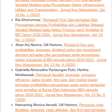
Variabel Mediasi pada Perusahaan Sektor Infrastructure,
Utilities and Transportation
,
Jurnal Ilmu Manajemen: Vol.
10 No. 1 (2022)
Ria Khoirunnisa',
Pengaruh Firm Size terhadap Nilai
Perusahaan dengan Profitabilitas dan Liabilitas Sebagai
Variabel Mediasi pada Sektor Finance yang Terdaftar di
BEI Tahun 2016-2020
,
Jurnal Ilmu Manajemen: Vol. 10
No. 1 (2022)
Jihan Arij Nisrina, Ulil Hartono,
Pengaruh firm size,
profitabilitas, leverage, dividend policy dan investment
decision terhadap nilai perusahaan pada perusahaan
sektor industrials di BEI periode tahun 2019-2023
,
Jurnal
Ilmu Manajemen: Vol. 13 No. 4 (2025)
Gabriella Alneivadha Parlaungan Putri, Harlina
Meidiaswati,
Pengaruh liquidity, leverage, company
efficiency, sales growth, firm size, dan market power
terhadap profitabilitas perusahaan pada sektor pertanian
yang terdaftar di Bursa Efek Indonesia (BEI) periode
tahun 2018-2022
,
Jurnal Ilmu Manajemen: Vol. 13 No. 2
(2025)
Hasnaning Monica Aeraafi, Ulil Hartono,
Pengaruh rasio
likuiditas, leverage, rasio aktivitas, dan firm size terhadap