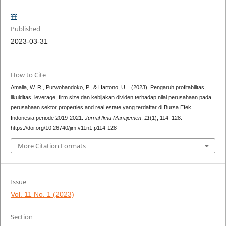
Published
2023-03-31
How to Cite
Amalia, W. R., Purwohandoko, P., & Hartono, U. . (2023). Pengaruh profitabilitas,
likuiditas, leverage, firm size dan kebijakan dividen terhadap nilai perusahaan pada
perusahaan sektor properties and real estate yang terdaftar di Bursa Efek
Indonesia periode 2019-2021.
Jurnal Ilmu Manajemen
,
11
(1), 114–128.
https://doi.org/10.26740/jim.v11n1.p114-128
More Citation Formats
Issue
Vol. 11 No. 1 (2023)
Section