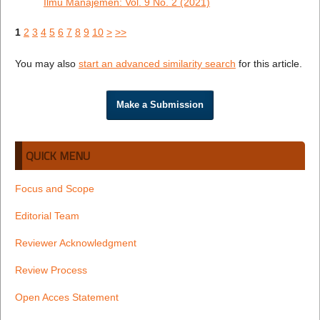
Ilmu Manajemen: Vol. 9 No. 2 (2021)
1
2
3
4
5
6
7
8
9
10
>
>>
You may also
start an advanced similarity search
for this article.
Make a Submission
QUICK MENU
Focus and Scope
Editorial Team
Reviewer Acknowledgment
Review Process
Open Acces Statement