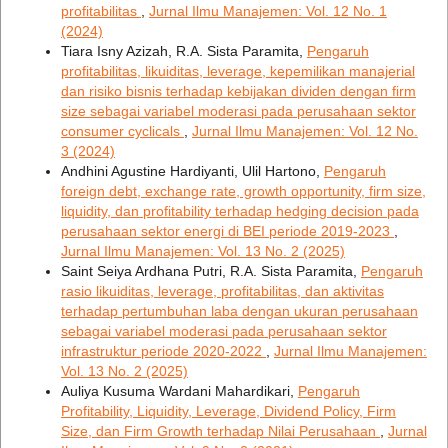
profitabilitas
,
Jurnal Ilmu Manajemen: Vol. 12 No. 1
(2024)
Tiara Isny Azizah, R.A. Sista Paramita,
Pengaruh
profitabilitas, likuiditas, leverage, kepemilikan manajerial
dan risiko bisnis terhadap kebijakan dividen dengan firm
size sebagai variabel moderasi pada perusahaan sektor
consumer cyclicals
,
Jurnal Ilmu Manajemen: Vol. 12 No.
3 (2024)
Andhini Agustine Hardiyanti, Ulil Hartono,
Pengaruh
foreign debt, exchange rate, growth opportunity, firm size,
liquidity, dan profitability terhadap hedging decision pada
perusahaan sektor energi di BEI periode 2019-2023
,
Jurnal Ilmu Manajemen: Vol. 13 No. 2 (2025)
Saint Seiya Ardhana Putri, R.A. Sista Paramita,
Pengaruh
rasio likuiditas, leverage, profitabilitas, dan aktivitas
terhadap pertumbuhan laba dengan ukuran perusahaan
sebagai variabel moderasi pada perusahaan sektor
infrastruktur periode 2020-2022
,
Jurnal Ilmu Manajemen:
Vol. 13 No. 2 (2025)
Auliya Kusuma Wardani Mahardikari,
Pengaruh
Profitability, Liquidity, Leverage, Dividend Policy, Firm
Size, dan Firm Growth terhadap Nilai Perusahaan
,
Jurnal