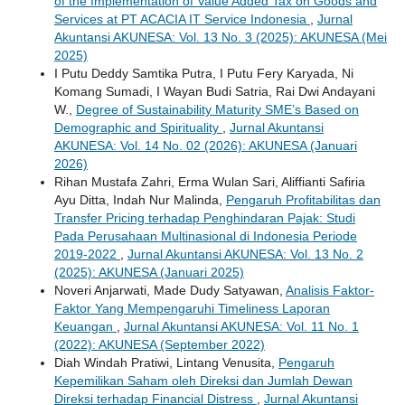
of the Implementation of Value Added Tax on Goods and
Services at PT ACACIA IT Service Indonesia
,
Jurnal
Akuntansi AKUNESA: Vol. 13 No. 3 (2025): AKUNESA (Mei
2025)
I Putu Deddy Samtika Putra, I Putu Fery Karyada, Ni
Komang Sumadi, I Wayan Budi Satria, Rai Dwi Andayani
W.,
Degree of Sustainability Maturity SME’s Based on
Demographic and Spirituality
,
Jurnal Akuntansi
AKUNESA: Vol. 14 No. 02 (2026): AKUNESA (Januari
2026)
Rihan Mustafa Zahri, Erma Wulan Sari, Aliffianti Safiria
Ayu Ditta, Indah Nur Malinda,
Pengaruh Profitabilitas dan
Transfer Pricing terhadap Penghindaran Pajak: Studi
Pada Perusahaan Multinasional di Indonesia Periode
2019-2022
,
Jurnal Akuntansi AKUNESA: Vol. 13 No. 2
(2025): AKUNESA (Januari 2025)
Noveri Anjarwati, Made Dudy Satyawan,
Analisis Faktor-
Faktor Yang Mempengaruhi Timeliness Laporan
Keuangan
,
Jurnal Akuntansi AKUNESA: Vol. 11 No. 1
(2022): AKUNESA (September 2022)
Diah Windah Pratiwi, Lintang Venusita,
Pengaruh
Kepemilikan Saham oleh Direksi dan Jumlah Dewan
Direksi terhadap Financial Distress
,
Jurnal Akuntansi