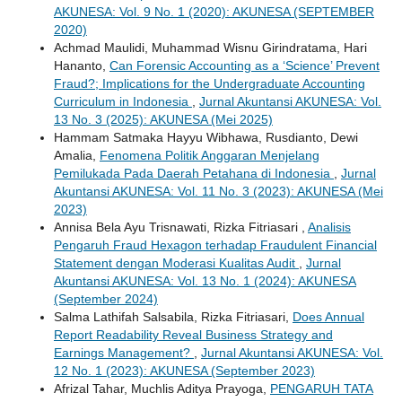
AKUNESA: Vol. 9 No. 1 (2020): AKUNESA (SEPTEMBER
2020)
Achmad Maulidi, Muhammad Wisnu Girindratama, Hari
Hananto,
Can Forensic Accounting as a ‘Science’ Prevent
Fraud?; Implications for the Undergraduate Accounting
Curriculum in Indonesia
,
Jurnal Akuntansi AKUNESA: Vol.
13 No. 3 (2025): AKUNESA (Mei 2025)
Hammam Satmaka Hayyu Wibhawa, Rusdianto, Dewi
Amalia,
Fenomena Politik Anggaran Menjelang
Pemilukada Pada Daerah Petahana di Indonesia
,
Jurnal
Akuntansi AKUNESA: Vol. 11 No. 3 (2023): AKUNESA (Mei
2023)
Annisa Bela Ayu Trisnawati, Rizka Fitriasari ,
Analisis
Pengaruh Fraud Hexagon terhadap Fraudulent Financial
Statement dengan Moderasi Kualitas Audit
,
Jurnal
Akuntansi AKUNESA: Vol. 13 No. 1 (2024): AKUNESA
(September 2024)
Salma Lathifah Salsabila, Rizka Fitriasari,
Does Annual
Report Readability Reveal Business Strategy and
Earnings Management?
,
Jurnal Akuntansi AKUNESA: Vol.
12 No. 1 (2023): AKUNESA (September 2023)
Afrizal Tahar, Muchlis Aditya Prayoga,
PENGARUH TATA