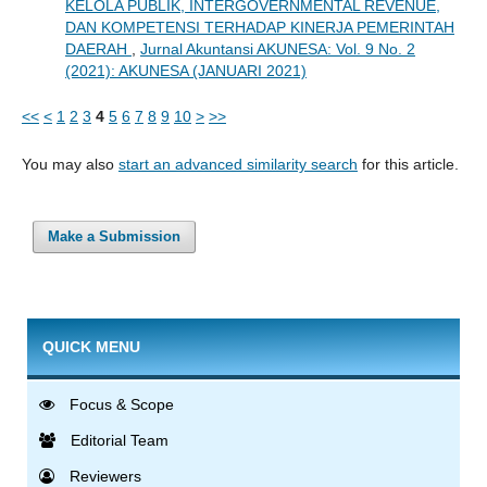
KELOLA PUBLIK, INTERGOVERNMENTAL REVENUE,
DAN KOMPETENSI TERHADAP KINERJA PEMERINTAH
DAERAH
,
Jurnal Akuntansi AKUNESA: Vol. 9 No. 2
(2021): AKUNESA (JANUARI 2021)
<<
<
1
2
3
4
5
6
7
8
9
10
>
>>
You may also
start an advanced similarity search
for this article.
Make a Submission
QUICK MENU
Focus & Scope
Editorial Team
Reviewers