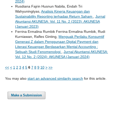
2024)
Rusdiana Fajrin Husnun Nabila, Endah Tri
Wahyuningtyas,
Analisis Kinerja Keuangan dan
Sustainability Reporting terhadap Return Saham
,
Jurnal
Akuntansi AKUNESA: Vol. 11 No. 2 (2023): AKUNESA
(Januari 2023)
Ferrina Ermalina Rumbik Ferrina Ermalina Rumbik, Rudi
Kurniawan, Rafles Ginting,
Menguak Perilaku Konsumtif
Generasi Z dalam Penggunaan Digital Payment dan
Literasi Keuangan Berdasarkan Mental Accounting :
Sebuah Studi Fenomenologi
,
Jurnal Akuntansi AKUNESA:
Vol. 12 No. 2 (2024): AKUNESA (Januari 2024)
<<
<
1
2
3
4
5
6
7
8
9
10
>
>>
You may also
start an advanced similarity search
for this article.
Make a Submission