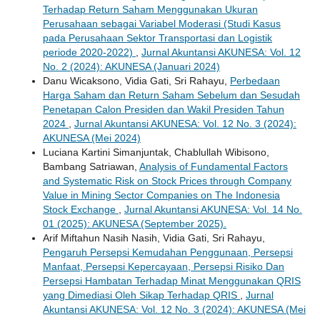
Terhadap Return Saham Menggunakan Ukuran
Perusahaan sebagai Variabel Moderasi (Studi Kasus
pada Perusahaan Sektor Transportasi dan Logistik
periode 2020-2022)
,
Jurnal Akuntansi AKUNESA: Vol. 12
No. 2 (2024): AKUNESA (Januari 2024)
Danu Wicaksono, Vidia Gati, Sri Rahayu,
Perbedaan
Harga Saham dan Return Saham Sebelum dan Sesudah
Penetapan Calon Presiden dan Wakil Presiden Tahun
2024
,
Jurnal Akuntansi AKUNESA: Vol. 12 No. 3 (2024):
AKUNESA (Mei 2024)
Luciana Kartini Simanjuntak, Chablullah Wibisono,
Bambang Satriawan,
Analysis of Fundamental Factors
and Systematic Risk on Stock Prices through Company
Value in Mining Sector Companies on The Indonesia
Stock Exchange
,
Jurnal Akuntansi AKUNESA: Vol. 14 No.
01 (2025): AKUNESA (September 2025).
Arif Miftahun Nasih Nasih, Vidia Gati, Sri Rahayu,
Pengaruh Persepsi Kemudahan Penggunaan, Persepsi
Manfaat, Persepsi Kepercayaan, Persepsi Risiko Dan
Persepsi Hambatan Terhadap Minat Menggunakan QRIS
yang Dimediasi Oleh Sikap Terhadap QRIS
,
Jurnal
Akuntansi AKUNESA: Vol. 12 No. 3 (2024): AKUNESA (Mei