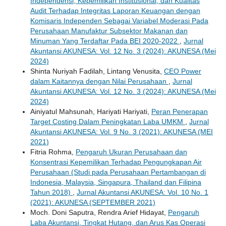
Independensi, Kepemilikan Institusional, dan Kualitas
Audit Terhadap Integritas Laporan Keuangan dengan
Komisaris Independen Sebagai Variabel Moderasi Pada
Perusahaan Manufaktur Subsektor Makanan dan
Minuman Yang Terdaftar Pada BEI 2020-2022
,
Jurnal
Akuntansi AKUNESA: Vol. 12 No. 3 (2024): AKUNESA (Mei
2024)
Shinta Nuriyah Fadilah, Lintang Venusita,
CEO Power
dalam Kaitannya dengan Nilai Perusahaan
,
Jurnal
Akuntansi AKUNESA: Vol. 12 No. 3 (2024): AKUNESA (Mei
2024)
Ainiyatul Mahsunah, Hariyati Hariyati,
Peran Penerapan
Target Costing Dalam Peningkatan Laba UMKM
,
Jurnal
Akuntansi AKUNESA: Vol. 9 No. 3 (2021): AKUNESA (MEI
2021)
Fitria Rohma,
Pengaruh Ukuran Perusahaan dan
Konsentrasi Kepemilikan Terhadap Pengungkapan Air
Perusahaan (Studi pada Perusahaan Pertambangan di
Indonesia, Malaysia, Singapura, Thailand dan Filipina
Tahun 2018)
,
Jurnal Akuntansi AKUNESA: Vol. 10 No. 1
(2021): AKUNESA (SEPTEMBER 2021)
Moch. Doni Saputra, Rendra Arief Hidayat,
Pengaruh
Laba Akuntansi, Tingkat Hutang, dan Arus Kas Operasi