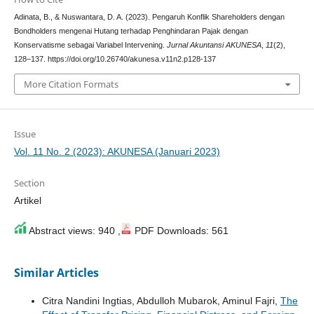
Adinata, B., & Nuswantara, D. A. (2023). Pengaruh Konflik Shareholders dengan
Bondholders mengenai Hutang terhadap Penghindaran Pajak dengan
Konservatisme sebagai Variabel Intervening.
Jurnal Akuntansi AKUNESA
,
11
(2),
128–137. https://doi.org/10.26740/akunesa.v11n2.p128-137
More Citation Formats
Issue
Vol. 11 No. 2 (2023): AKUNESA (Januari 2023)
Section
Artikel
Abstract views: 940 ,
PDF Downloads: 561
Similar Articles
Citra Nandini Ingtias, Abdulloh Mubarok, Aminul Fajri,
The