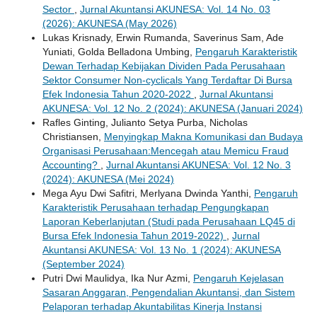
Sector
,
Jurnal Akuntansi AKUNESA: Vol. 14 No. 03
(2026): AKUNESA (May 2026)
Lukas Krisnady, Erwin Rumanda, Saverinus Sam, Ade
Yuniati, Golda Belladona Umbing,
Pengaruh Karakteristik
Dewan Terhadap Kebijakan Dividen Pada Perusahaan
Sektor Consumer Non-cyclicals Yang Terdaftar Di Bursa
Efek Indonesia Tahun 2020-2022
,
Jurnal Akuntansi
AKUNESA: Vol. 12 No. 2 (2024): AKUNESA (Januari 2024)
Rafles Ginting, Julianto Setya Purba, Nicholas
Christiansen,
Menyingkap Makna Komunikasi dan Budaya
Organisasi Perusahaan:Mencegah atau Memicu Fraud
Accounting?
,
Jurnal Akuntansi AKUNESA: Vol. 12 No. 3
(2024): AKUNESA (Mei 2024)
Mega Ayu Dwi Safitri, Merlyana Dwinda Yanthi,
Pengaruh
Karakteristik Perusahaan terhadap Pengungkapan
Laporan Keberlanjutan (Studi pada Perusahaan LQ45 di
Bursa Efek Indonesia Tahun 2019-2022)
,
Jurnal
Akuntansi AKUNESA: Vol. 13 No. 1 (2024): AKUNESA
(September 2024)
Putri Dwi Maulidya, Ika Nur Azmi,
Pengaruh Kejelasan
Sasaran Anggaran, Pengendalian Akuntansi, dan Sistem
Pelaporan terhadap Akuntabilitas Kinerja Instansi