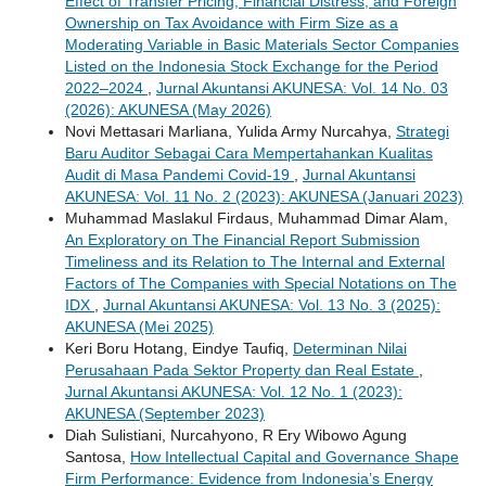
Effect of Transfer Pricing, Financial Distress, and Foreign
Ownership on Tax Avoidance with Firm Size as a
Moderating Variable in Basic Materials Sector Companies
Listed on the Indonesia Stock Exchange for the Period
2022–2024
,
Jurnal Akuntansi AKUNESA: Vol. 14 No. 03
(2026): AKUNESA (May 2026)
Novi Mettasari Marliana, Yulida Army Nurcahya,
Strategi
Baru Auditor Sebagai Cara Mempertahankan Kualitas
Audit di Masa Pandemi Covid-19
,
Jurnal Akuntansi
AKUNESA: Vol. 11 No. 2 (2023): AKUNESA (Januari 2023)
Muhammad Maslakul Firdaus, Muhammad Dimar Alam,
An Exploratory on The Financial Report Submission
Timeliness and its Relation to The Internal and External
Factors of The Companies with Special Notations on The
IDX
,
Jurnal Akuntansi AKUNESA: Vol. 13 No. 3 (2025):
AKUNESA (Mei 2025)
Keri Boru Hotang, Eindye Taufiq,
Determinan Nilai
Perusahaan Pada Sektor Property dan Real Estate
,
Jurnal Akuntansi AKUNESA: Vol. 12 No. 1 (2023):
AKUNESA (September 2023)
Diah Sulistiani, Nurcahyono, R Ery Wibowo Agung
Santosa,
How Intellectual Capital and Governance Shape
Firm Performance: Evidence from Indonesia’s Energy