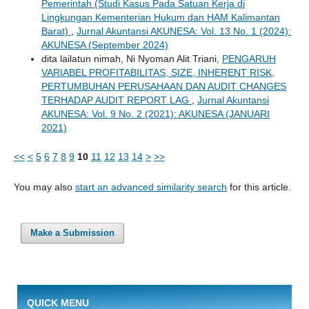
Pemerintah (Studi Kasus Pada Satuan Kerja di
Lingkungan Kementerian Hukum dan HAM Kalimantan
Barat)
,
Jurnal Akuntansi AKUNESA: Vol. 13 No. 1 (2024):
AKUNESA (September 2024)
dita lailatun nimah, Ni Nyoman Alit Triani,
PENGARUH
VARIABEL PROFITABILITAS, SIZE, INHERENT RISK,
PERTUMBUHAN PERUSAHAAN DAN AUDIT CHANGES
TERHADAP AUDIT REPORT LAG
,
Jurnal Akuntansi
AKUNESA: Vol. 9 No. 2 (2021): AKUNESA (JANUARI
2021)
<<
<
5
6
7
8
9
10
11
12
13
14
>
>>
You may also
start an advanced similarity search
for this article.
Make a Submission
QUICK MENU