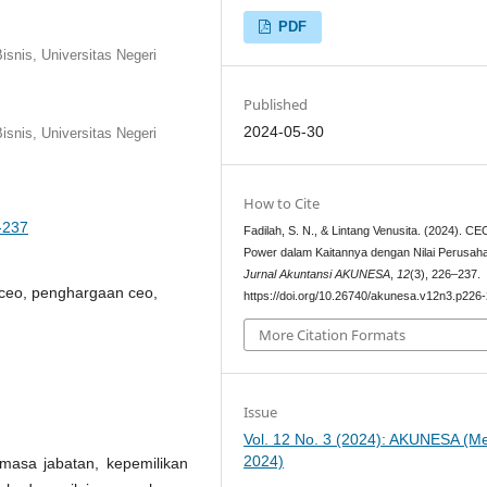
PDF
snis, Universitas Negeri
Published
2024-05-30
snis, Universitas Negeri
How to Cite
-237
Fadilah, S. N., & Lintang Venusita. (2024). CE
Power dalam Kaitannya dengan Nilai Perusah
Jurnal Akuntansi AKUNESA
,
12
(3), 226–237.
ceo, penghargaan ceo,
https://doi.org/10.26740/akunesa.v12n3.p226
More Citation Formats
Issue
Vol. 12 No. 3 (2024): AKUNESA (Me
2024)
 masa jabatan, kepemilikan