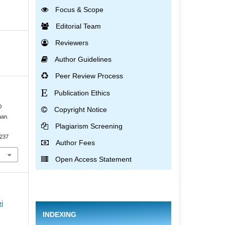
Focus & Scope
Editorial Team
Reviewers
Author Guidelines
Peer Review Process
Publication Ethics
O
Copyright Notice
aan.
Plagiarism Screening
-237
Author Fees
Open Access Statement
i
INDEXING