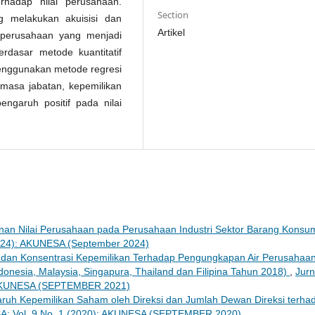
hadap nilai perusahaan.
Section
 melakukan akuisisi dan
Artikel
8 perusahaan yang menjadi
rdasar metode kuantitatif
 menggunakan metode regresi
n masa jabatan, kepemilikan
garuh positif pada nilai
nan Nilai Perusahaan pada Perusahaan Industri Sektor Barang Konsu
2024): AKUNESA (September 2024)
dan Konsentrasi Kepemilikan Terhadap Pengungkapan Air Perusahaa
onesia, Malaysia, Singapura, Thailand dan Filipina Tahun 2018)
,
Jurn
: AKUNESA (SEPTEMBER 2021)
ruh Kepemilikan Saham oleh Direksi dan Jumlah Dewan Direksi terha
SA: Vol. 9 No. 1 (2020): AKUNESA (SEPTEMBER 2020)