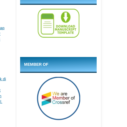
dap
r
i
MEMBER OF
k di
t
n
l.