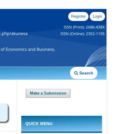
Register
Login
Search
Make a Submission
QUICK MENU