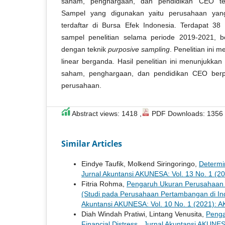
saham, penghargaan, dan pendidikan CEO ter
Sampel yang digunakan yaitu perusahaan yang
terdaftar di Bursa Efek Indonesia. Terdapat 3
sampel penelitian selama periode 2019-2021, be
dengan teknik
purposive sampling
. Penelitian ini
linear berganda. Hasil penelitian ini menunjukka
saham, penghargaan, dan pendidikan CEO berpen
perusahaan.
Abstract views: 1418 ,
PDF Downloads: 1356
Similar Articles
Eindye Taufik, Molkend Siringoringo,
Determi
Jurnal Akuntansi AKUNESA: Vol. 13 No. 1 (
Fitria Rohma,
Pengaruh Ukuran Perusahaan 
(Studi pada Perusahaan Pertambangan di Ind
Akuntansi AKUNESA: Vol. 10 No. 1 (2021)
Diah Windah Pratiwi, Lintang Venusita,
Penga
Financial Distress
,
Jurnal Akuntansi AKUNE