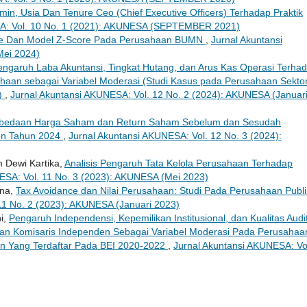
in, Usia Dan Tenure Ceo (Chief Executive Officers) Terhadap Praktik
SA: Vol. 10 No. 1 (2021): AKUNESA (SEPTEMBER 2021)
re Dan Model Z-Score Pada Perusahaan BUMN
,
Jurnal Akuntansi
Mei 2024)
engaruh Laba Akuntansi, Tingkat Hutang, dan Arus Kas Operasi Terha
an sebagai Variabel Moderasi (Studi Kasus pada Perusahaan Sekto
2)
,
Jurnal Akuntansi AKUNESA: Vol. 12 No. 2 (2024): AKUNESA (Januar
bedaan Harga Saham dan Return Saham Sebelum dan Sesudah
den Tahun 2024
,
Jurnal Akuntansi AKUNESA: Vol. 12 No. 3 (2024):
m Dewi Kartika,
Analisis Pengaruh Tata Kelola Perusahaan Terhadap
ESA: Vol. 11 No. 3 (2023): AKUNESA (Mei 2023)
ina,
Tax Avoidance dan Nilai Perusahaan: Studi Pada Perusahaan Publi
11 No. 2 (2023): AKUNESA (Januari 2023)
ni,
Pengaruh Independensi, Kepemilikan Institusional, dan Kualitas Audi
an Komisaris Independen Sebagai Variabel Moderasi Pada Perusahaa
n Yang Terdaftar Pada BEI 2020-2022
,
Jurnal Akuntansi AKUNESA: Vo