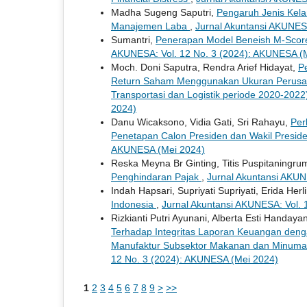
Madha Sugeng Saputri,
Pengaruh Jenis Kelam
Manajemen Laba
,
Jurnal Akuntansi AKUNE
Sumantri,
Penerapan Model Beneish M-Sco
AKUNESA: Vol. 12 No. 3 (2024): AKUNESA (
Moch. Doni Saputra, Rendra Arief Hidayat,
P
Return Saham Menggunakan Ukuran Perusaha
Transportasi dan Logistik periode 2020-202
2024)
Danu Wicaksono, Vidia Gati, Sri Rahayu,
Per
Penetapan Calon Presiden dan Wakil Presi
AKUNESA (Mei 2024)
Reska Meyna Br Ginting, Titis Puspitaningru
Penghindaran Pajak
,
Jurnal Akuntansi AKUN
Indah Hapsari, Supriyati Supriyati, Erida Herl
Indonesia
,
Jurnal Akuntansi AKUNESA: Vol. 
Rizkianti Putri Ayunani, Alberta Esti Handaya
Terhadap Integritas Laporan Keuangan deng
Manufaktur Subsektor Makanan dan Minuma
12 No. 3 (2024): AKUNESA (Mei 2024)
1
2
3
4
5
6
7
8
9
>
>>