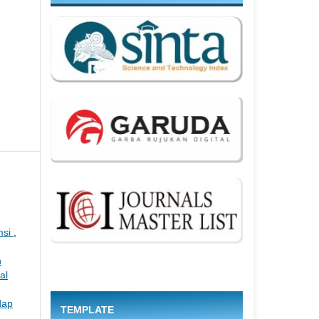
msi
,
n
al
dap
TEMPLATE