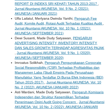
REPORT DI INDEKS SRI KEHATI TAHUN 2013-2017
,
Jurnal Akuntansi AKUNESA: Vol. 9 No. 2 (2021):
AKUNESA (JANUARI 2021)
Ulfa Lailatul, Merlyana Dwinda Yanthi,
Pengaruh Fee
Audit, Komite Audit, Rotasi Audit Terhadap Kualitas Audit
,
Jurnal Akuntansi AKUNESA: Vol. 10 No. 1 (2021):
AKUNESA (SEPTEMBER 2021)
Dewi Susanti, Made Dudy Satyawan,
PENGARUH
ADVERTISING INTENSITY, INVENTORY INTENSITY,
DAN SALES GROWTH TERHADAP AGRESIVITAS PAJAK
,
Jurnal Akuntansi AKUNESA: Vol. 9 No. 1 (2020):
AKUNESA (SEPTEMBER 2020)
Imroatus Solikhah,
Pengaruh Pengungkapan Corporate
Social Responsibility (CSR) Terhadap Profitabilitas dan
Manajemen Laba (Studi Empiris Pada Perusahaan
Manufaktur Yang Terdaftar Di Bursa Efek Indonesia (BEI)
Tahun 2015-2017)
,
Jurnal Akuntansi AKUNESA: Vol. 10
No. 2 (2022): AKUNESA (JANUARI 2022)
Asti Wardani, Made Dudy Satyawan,
Pengaruh Komisaris
Independen dan Struktur Kepemilikan Terhadap
Penerimaan Opini Audit Going Concern
,
Jurnal Akuntansi
AKUNESA: Vol. 10 No. 2 (2022): AKUNESA (JANUARI