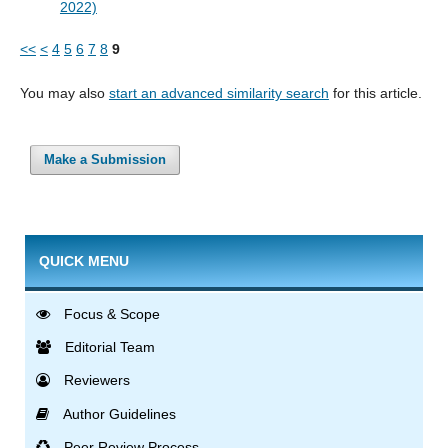
2022)
<<
<
4
5
6
7
8
9
You may also
start an advanced similarity search
for this article.
Make a Submission
QUICK MENU
Focus & Scope
Editorial Team
Reviewers
Author Guidelines
Peer Review Process