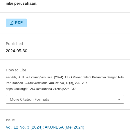
nilai perusahaan.
PDF
Published
2024-05-30
How to Cite
Fadilah, S. N., & Lintang Venusita. (2024). CEO Power dalam Kaitannya dengan Nilai
Perusahaan.
Jurnal Akuntansi AKUNESA
,
12
(3), 226–237.
https://doi.org/10.26740/akunesa.v12n3.p226-237
More Citation Formats
Issue
Vol. 12 No. 3 (2024): AKUNESA (Mei 2024)