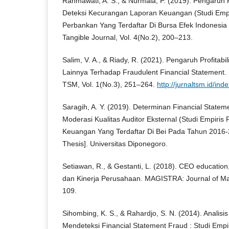
Rahmawati, A. S., & Nurmala, P. (2019). Pengaruh
Deteksi Kecurangan Laporan Keuangan (Studi Emp
Perbankan Yang Terdaftar Di Bursa Efek Indonesia
Tangible Journal, Vol. 4(No.2), 200–213.
Salim, V. A., & Riady, R. (2021). Pengaruh Profitabil
Lainnya Terhadap Fraudulent Financial Statemen
TSM, Vol. 1(No.3), 251–264.
http://jurnaltsm.id/i
Saragih, A. Y. (2019). Determinan Financial Statem
Moderasi Kualitas Auditor Eksternal (Studi Empiri
Keuangan Yang Terdaftar Di Bei Pada Tahun 2016
Thesis]. Universitas Diponegoro.
Setiawan, R., & Gestanti, L. (2018). CEO education
dan Kinerja Perusahaan. MAGISTRA: Journal of Ma
109.
Sihombing, K. S., & Rahardjo, S. N. (2014). Anali
Mendeteksi Financial Statement Fraud : Studi Emp