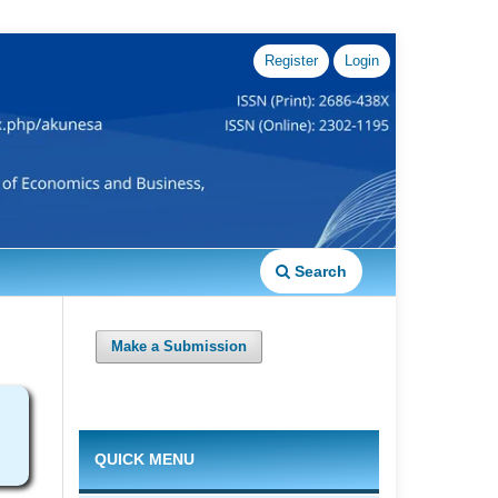
Register
Login
Search
Make a Submission
QUICK MENU