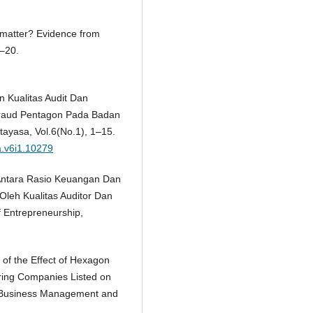
 matter? Evidence from
1–20.
an Kualitas Audit Dan
 Fraud Pentagon Pada Badan
tayasa, Vol.6(No.1), 1–15.
sa.v6i1.10279
 Antara Rasio Keuangan Dan
leh Kualitas Auditor Dan
 Entrepreneurship,
 of the Effect of Hexagon
ring Companies Listed on
of Business Management and