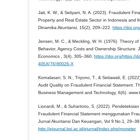
Jati, K. W., & Setiyani, N. A. (2023). Fraudulent Fi
Property and Real Estate Sector in Indonesia and M
Dinamika Akuntansi, 15(2), 209–222.
https://doi.o
Jensen, M. C., & Meckling, W. H. (1976). Theory of 
Behavior, Agency Costs and Ownership Structure. Jo
Economics , 3(4), 305–360.
https://doi.org/https://
405X(76)90026-X
Komalasari, S. N., Triyono, T., & Setiawati, E. (202
Audit Quality on Fraudulent Financial Statement. Th
Business Management and Technology, 6(6). www.
Lionardi, M., & Suhartono, S. (2022). Pendeteksia
Fraudulent Financial Statement menggunakan Fra
Jurnal Akuntansi Dan Keuangan, Vol 9 No.1, 29–38
http://ejournal.bsi.ac.id/ejurnal/index.php/moneter