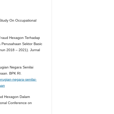
 Study On Occupational
h Fraud Hexagon Terhadap
a Perusahaan Sektor Basic
ahun 2018 – 2021). Jurnal
ugian Negara Senilai
haan. BPK RI.
erugian-negara-senilai-
aan
raud Hexagon Dalam
ional Conference on