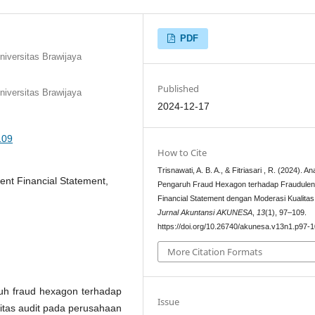
PDF
iversitas Brawijaya
Published
iversitas Brawijaya
2024-12-17
109
How to Cite
Trisnawati, A. B. A., & Fitriasari , R. (2024). Ana
ent Financial Statement,
Pengaruh Fraud Hexagon terhadap Fraudulen
Financial Statement dengan Moderasi Kualitas 
Jurnal Akuntansi AKUNESA
,
13
(1), 97–109.
https://doi.org/10.26740/akunesa.v13n1.p97-
More Citation Formats
aruh fraud hexagon terhadap
Issue
itas audit pada perusahaan