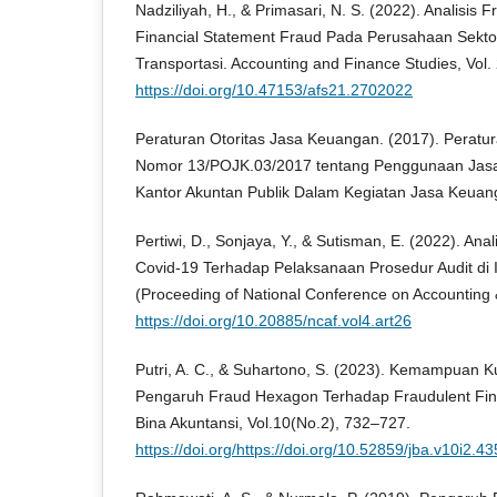
Nadziliyah, H., & Primasari, N. S. (2022). Analisi
Financial Statement Fraud Pada Perusahaan Sektor I
Transportasi. Accounting and Finance Studies, Vol.
https://doi.org/10.47153/afs21.2702022
Peraturan Otoritas Jasa Keuangan. (2017). Peratu
Nomor 13/POJK.03/2017 tentang Penggunaan Jasa
Kantor Akuntan Publik Dalam Kegiatan Jasa Keuan
Pertiwi, D., Sonjaya, Y., & Sutisman, E. (2022). A
Covid-19 Terhadap Pelaksanaan Prosedur Audit di
(Proceeding of National Conference on Accounting 
https://doi.org/10.20885/ncaf.vol4.art26
Putri, A. C., & Suhartono, S. (2023). Kemampuan K
Pengaruh Fraud Hexagon Terhadap Fraudulent Fina
Bina Akuntansi, Vol.10(No.2), 732–727.
https://doi.org/https://doi.org/10.52859/jba.v10i2.43