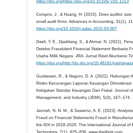
https://doi.org/https://doi.org/10.31326/.v3i1.1213
Comprix, J., & Huang, H. (2015). Does auditor size
small audit firms. Advances in Accounting, 31(1), 1
https://doi.org/10.1016/j.adiac.2015.03.007
Daeli, Y. E., Djaddang, S., & Ahmar, N. (2021). Per
Deteksi Fraudulent Financial Statement Berbasis
Usaha Milik Negara. JRA: Jurnal Riset Akuntansi Tir
https://doi.org/http://dx.doi.org/10.48181/jratirtaya
Gustiawan, R., & Negoro, D. A. (2022). Hubungan
Risiko Kecurangan Laporan Keuangan Dimoderasi O
Kebijakan Standar Keuangan Dan Fiskal. Journal of
Management, and Industry (JEMI), 5(3), 167–174.
Jannah, N. N. M., & Suwarno, A. E. (2023). Analysis
Fraud on Financial Statements Fraud in Manufactu
the IDX in 2018-2020. The International Journal 
Technology, 7(1), 825–836. www.theijbmt.com