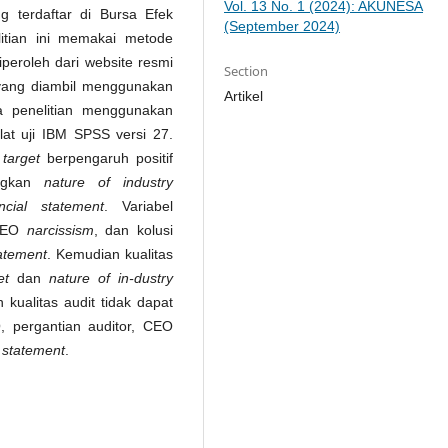
Vol. 13 No. 1 (2024): AKUNESA
g terdaftar di Bursa Efek
(September 2024)
itian ini memakai metode
peroleh dari website resmi
Section
 yang diambil menggunakan
Artikel
ta penelitian menggunakan
t uji IBM SPSS versi 27.
 target
berpengaruh positif
ngkan
nature of industry
ancial statement
. Variabel
 CEO
narcissism
, dan kolusi
tatement
. Kemudian kualitas
et
dan
nature of in-dustry
kualitas audit tidak dapat
, pergantian auditor, CEO
l statement
.