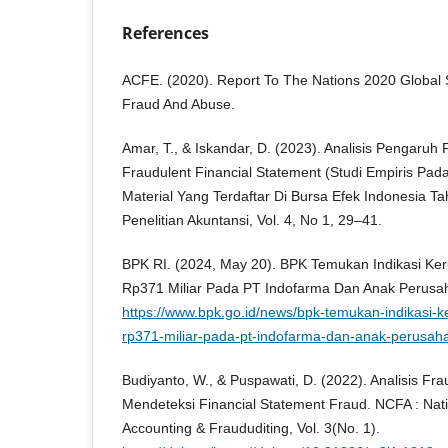
References
ACFE. (2020). Report To The Nations 2020 Global
Fraud And Abuse.
Amar, T., & Iskandar, D. (2023). Analisis Pengaru
Fraudulent Financial Statement (Studi Empiris Pad
Material Yang Terdaftar Di Bursa Efek Indonesia T
Penelitian Akuntansi, Vol. 4, No 1, 29–41.
BPK RI. (2024, May 20). BPK Temukan Indikasi Ker
Rp371 Miliar Pada PT Indofarma Dan Anak Perusa
https://www.bpk.go.id/news/bpk-temukan-indikasi-k
rp371-miliar-pada-pt-indofarma-dan-anak-perusah
Budiyanto, W., & Puspawati, D. (2022). Analisis F
Mendeteksi Financial Statement Fraud. NCFA : Nat
Accounting & Fraududiting, Vol. 3(No. 1).