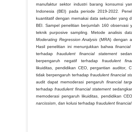
manufaktur sektor industri barang konsumsi yan
Indonesia (BEI) pada periode 2019-2022. Penel
kuantitatif dengan memakai data sekunder yang di
BEI. Sampel penelitian berjumlah 160 observasi
teknik purposive sampling. Metode analisis da
Moderating Regression Analysis
(MRA) dengan ala
Hasil penelitian ini menunjukkan bahwa
financial
terhadap
fraudulent financial statement
seda
berpengaruh negatif terhadap
fraudulent fin
likuiditas, pendidikan CEO, pergantian auditor,
tidak berpengaruh terhadap
fraudulent financial s
audit dapat memoderasi pengaruh
financial targ
terhadap
fraudulent financial statement
sedangkan 
memoderasi pengaruh likuiditas, pendidikan CEO
narcissism
, dan kolusi terhadap
fraudulent financia