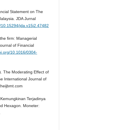
nancial Statement on The
alaysia. JDA Jurnal
rg/10.15294/jda.v15i2.47482
the firm: Managerial
urnal of Financial
doi.org/10.1016/0304-
2). The Moderating Effect of
e International Journal of
theijbmt.com
n Kemungkinan Terjadinya
ud Hexagon. Moneter:
.