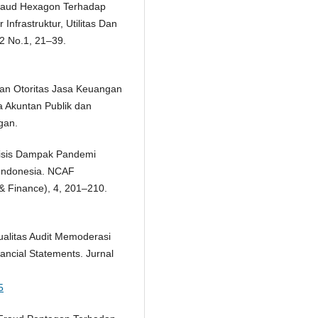
s Fraud Hexagon Terhadap
nfrastruktur, Utilitas Dan
 2 No.1, 21–39.
ran Otoritas Jasa Keuangan
 Akuntan Publik dan
gan.
nalisis Dampak Pandemi
 Indonesia. NCAF
& Finance), 4, 201–210.
ualitas Audit Memoderasi
ncial Statements. Jurnal
5