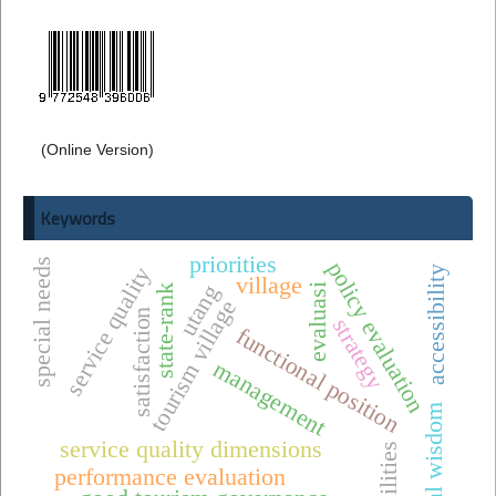
(Online Version)
Keywords
priorities
special needs
policy evaluation
service quality
accessibility
village
utang
evaluasi
state-rank
tourism village
satisfaction
strategy
functional position
management
local wisdom
service quality dimensions
facilities
performance evaluation