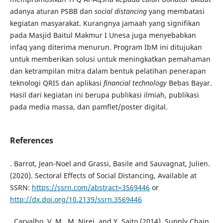
adanya aturan PSBB dan
social distancing
yang membatasi
kegiatan masyarakat. Kurangnya jamaah yang signifikan
pada Masjid Baitul Makmur I Unesa juga menyebabkan
infaq yang diterima menurun. Program IbM ini ditujukan
untuk memberikan solusi untuk meningkatkan pemahaman
dan ketrampilan mitra dalam bentuk pelatihan penerapan
teknologi QRIS dan aplikasi
financial technology
Bebas Bayar.
Hasil dari kegiatan ini berupa publikasi ilmiah, publikasi
pada media massa, dan pamflet/poster digital.
References
. Barrot, Jean-Noel and Grassi, Basile and Sauvagnat, Julien.
(2020). Sectoral Effects of Social Distancing, Available at
SSRN:
https://ssrn.com/abstract=3569446
or
http://dx.doi.org/10.2139/ssrn.3569446
. Carvalho, V. M., M. Nirei, and Y. Saito (2014). Supply Chain