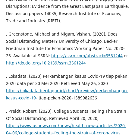
Disruptions: Evidence from the Great East Japan Earthquake.
Discussion papers 14035, Research Institute of Economy,
Trade and Industry (RIETI).
. Greenstone, Michael and Nigam, Vishan. (2020). Does
Social Distancing Matter? University of Chicago, Becker
Friedman Institute for Economics Working Paper No. 2020-
26. Available at SSRN:
https://ssrn.com/abstract=3561244
or
http://dx.doi.org/10.2139/ssrn.3561244
. Lokadata, (2020) Perkembangan kasus Covid-19 tiap pekan,
2020 data per 20 Mei 2020 Retrieved May 26, 2020
https://lokadata.beritagar.id/chart/preview/perkembangan-
kasus-covid-19-
tiap-pekan-2020-1589982636
. Preidt, Robert. (2020), College Students Feeling The Strain
Of Social Distancing. Retrieved April 20, 2020,
https://www.usnews.com/news/health-news/articles/2020-
04-06/college-students-feeling-the-strain-of-coronavirus