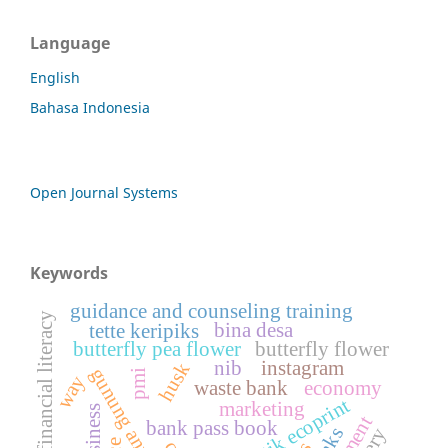
Language
English
Bahasa Indonesia
Open Journal Systems
Keywords
guidance and counseling training
digital financial literacy
bina desa
tette keripiks
butterfly pea flower
butterfly flower
nib
instagram
husk
gunung anyar village
pmi
way
waste bank
economy
batik ecoprint
marketing
bank pass book