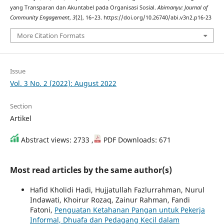
yang Transparan dan Akuntabel pada Organisasi Sosial.
Abimanyu: Journal of
Community Engagement
,
3
(2), 16–23. https://doi.org/10.26740/abi.v3n2.p16-23
More Citation Formats
Issue
Vol. 3 No. 2 (2022): August 2022
Section
Artikel
Abstract views: 2733 ,
PDF Downloads: 671
Most read articles by the same author(s)
Hafid Kholidi Hadi, Hujjatullah Fazlurrahman, Nurul
Indawati, Khoirur Rozaq, Zainur Rahman, Fandi
Fatoni,
Penguatan Ketahanan Pangan untuk Pekerja
Informal, Dhuafa dan Pedagang Kecil dalam