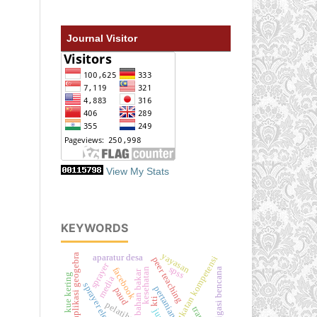
Journal Visitor
View My Stats
KEYWORDS
yayasan
aplikasi geogebra
aparatur desa
peningkatan kompetensi
peer teaching
sprayer
spss
facebook
kesehatan
mitigasi bencana
bahan bakar
kue kering
media
sprayer elektrik
pertanian
paud
kti