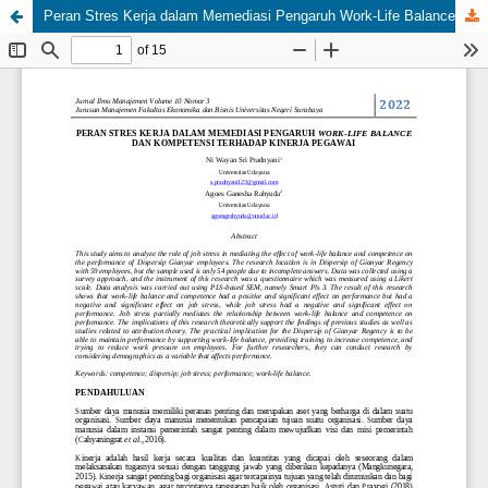
Peran Stres Kerja dalam Memediasi Pengaruh Work-Life Balance dan Kompetensi terhadap Kinerja Pegawai