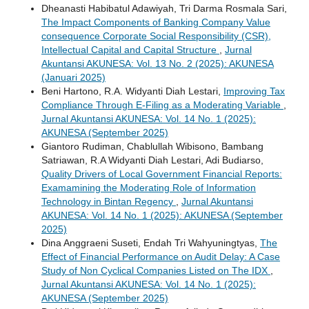
Dheanasti Habibatul Adawiyah, Tri Darma Rosmala Sari,
The Impact Components of Banking Company Value
consequence Corporate Social Responsibility (CSR),
Intellectual Capital and Capital Structure
,
Jurnal
Akuntansi AKUNESA: Vol. 13 No. 2 (2025): AKUNESA
(Januari 2025)
Beni Hartono, R.A. Widyanti Diah Lestari,
Improving Tax
Compliance Through E-Filing as a Moderating Variable
,
Jurnal Akuntansi AKUNESA: Vol. 14 No. 1 (2025):
AKUNESA (September 2025)
Giantoro Rudiman, Chablullah Wibisono, Bambang
Satriawan, R.A Widyanti Diah Lestari, Adi Budiarso,
Quality Drivers of Local Government Financial Reports:
Examamining the Moderating Role of Information
Technology in Bintan Regency
,
Jurnal Akuntansi
AKUNESA: Vol. 14 No. 1 (2025): AKUNESA (September
2025)
Dina Anggraeni Suseti, Endah Tri Wahyuningtyas,
The
Effect of Financial Performance on Audit Delay: A Case
Study of Non Cyclical Companies Listed on The IDX
,
Jurnal Akuntansi AKUNESA: Vol. 14 No. 1 (2025):
AKUNESA (September 2025)