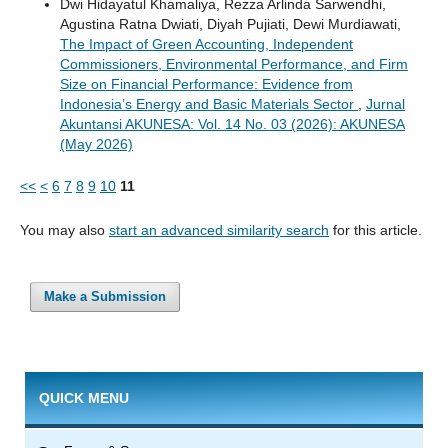
Dwi Hidayatul Khamaliya, Rezza Arlinda Sarwendhi,
Agustina Ratna Dwiati, Diyah Pujiati, Dewi Murdiawati,
The Impact of Green Accounting, Independent
Commissioners, Environmental Performance, and Firm
Size on Financial Performance: Evidence from
Indonesia’s Energy and Basic Materials Sector
,
Jurnal
Akuntansi AKUNESA: Vol. 14 No. 03 (2026): AKUNESA
(May 2026)
<<
<
6
7
8
9
10
11
You may also
start an advanced similarity search
for this article.
Make a Submission
QUICK MENU