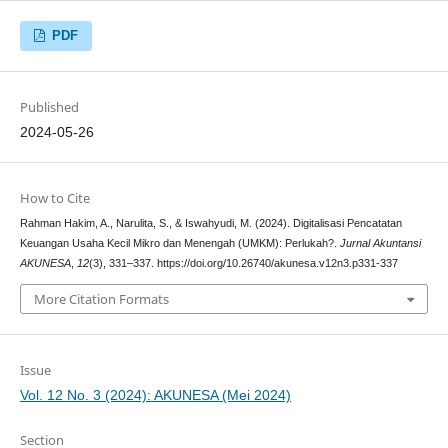
PDF
Published
2024-05-26
How to Cite
Rahman Hakim, A., Narulita, S., & Iswahyudi, M. (2024). Digitalisasi Pencatatan
Keuangan Usaha Kecil Mikro dan Menengah (UMKM): Perlukah?.
Jurnal Akuntansi
AKUNESA
,
12
(3), 331–337. https://doi.org/10.26740/akunesa.v12n3.p331-337
More Citation Formats
Issue
Vol. 12 No. 3 (2024): AKUNESA (Mei 2024)
Section