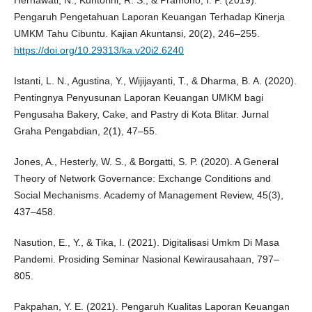
Hernawati, N., Kuntorini, R. S., & Pramono, I. P. (2019).
Pengaruh Pengetahuan Laporan Keuangan Terhadap Kinerja
UMKM Tahu Cibuntu. Kajian Akuntansi, 20(2), 246–255.
https://doi.org/10.29313/ka.v20i2.6240
Istanti, L. N., Agustina, Y., Wijijayanti, T., & Dharma, B. A. (2020).
Pentingnya Penyusunan Laporan Keuangan UMKM bagi
Pengusaha Bakery, Cake, and Pastry di Kota Blitar. Jurnal
Graha Pengabdian, 2(1), 47–55.
Jones, A., Hesterly, W. S., & Borgatti, S. P. (2020). A General
Theory of Network Governance: Exchange Conditions and
Social Mechanisms. Academy of Management Review, 45(3),
437–458.
Nasution, E., Y., & Tika, I. (2021). Digitalisasi Umkm Di Masa
Pandemi. Prosiding Seminar Nasional Kewirausahaan, 797–
805.
Pakpahan, Y. E. (2021). Pengaruh Kualitas Laporan Keuangan