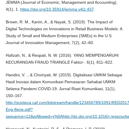
JEMMA (Journal of Economic, Management and Accounting),
4(1), 1.
https://doi.org/10.35914/jemma.v4i1.437
Brown, R. M., Karim, A., & Nayak, S. (2019). The Impact of
Digital Technologies on Innovations in Retail Business Models: A
Study of Small and Medium Enterprises (SMEs) in the U.S.
Journal of Innovation Management, 7(2), 42–60.
Hafizah, N., & Respati, N. W. (2016). YANG MEMPENGARUHI
KECURANGAN FRAUD TRIANGLE Faktor-. 6(1), 811–822.
Handini, V. ., & Choiriyati, W. (2019). Digitalisasi UMKM Sebagai
Hasil Inovasi dalam Komunikasi Pemasaran Sahabat UMKM
Selama Pandemi COVID-19. Jurnal Riset Komunikasi, 11(1),
150–167.
http://scioteca.caf.com/bitstream/handle/123456789/1091/RED2017
Eng-8ene.pdf?
sequence=12&isAllowed=y%0Ahttp://dx.doi.org/10.1016/j.regs