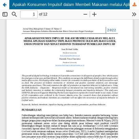
Apakah Konsumen Impulsif dalam Membeli Makanan melalui Aplikasi Daring? Implikasi Promosi oleh Aplikasi Gojek, Emosi Positif, dan Minat Hedonis terhadap Pembelian Impulsif