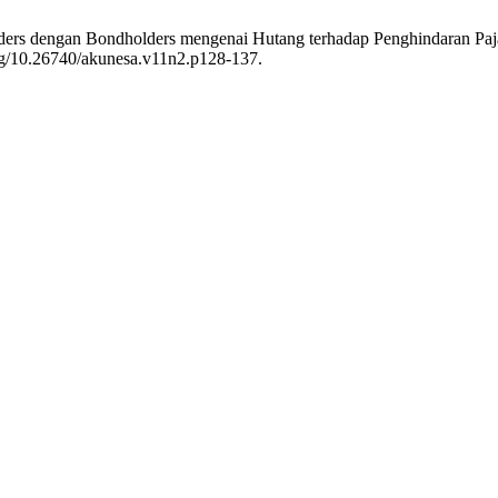
ders dengan Bondholders mengenai Hutang terhadap Penghindaran Paja
.org/10.26740/akunesa.v11n2.p128-137.