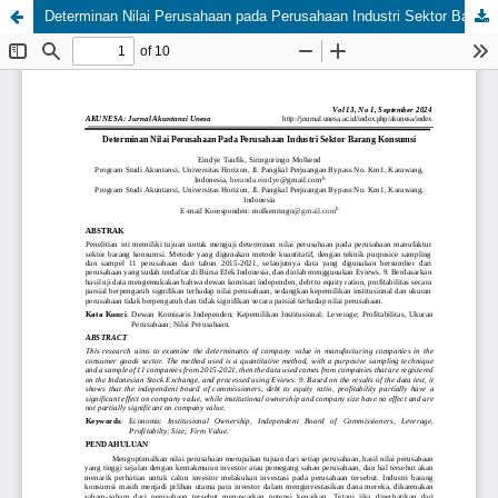
Determinan Nilai Perusahaan pada Perusahaan Industri Sektor Barang Konsumsi