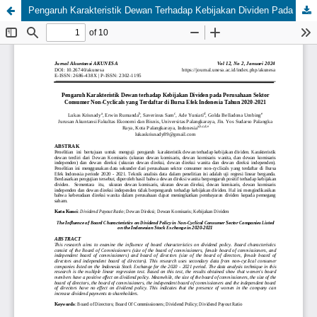
Pengaruh Karakteristik Dewan Terhadap Kebijakan Dividen Pada Perusahaan Sektor Consumer Non-cyclicals Yang Terdaftar Di Bursa Efek Indonesia Tahun 2020-2022