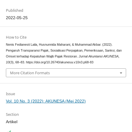
Published
2022-05-25
How to Cite
Nenis Fedianesti Laila, Husnunnida Maharani, & Muhammad Akbar. (2022).
Pengaruh Transparansi Pajak, Sosialisasi Perpajakan, Pemeriksaan, Sanksi, dan
Omset terhadap Kepatuhan Wajib Pajak Restoran.
Jurnal Akuntansi AKUNESA
,
10
(3), 68–83. https://doi.org/10.26740/akunesa.v10n3.p68-83
More Citation Formats
Issue
Vol. 10 No. 3 (2022): AKUNESA (Mei 2022)
Section
Artikel