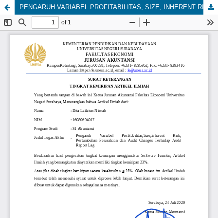
PENGARUH VARIABEL PROFITABILITAS, SIZE, INHERENT RISK, PERTUMBUHAN PERUSAHAAN DAN AUDIT CHANGES TERHADAP AUDIT REPORT LAG