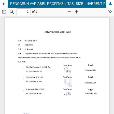
PENGARUH VARIABEL PROFITABILITAS, SIZE, INHERENT RISK, PERTUMBUHAN PERUSAHAAN DAN AUDIT CHANGES TERHADAP AUDIT REPORT LAG