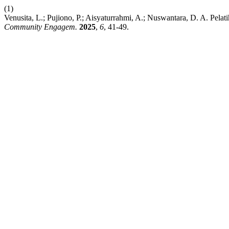
(1)
Venusita, L.; Pujiono, P.; Aisyaturrahmi, A.; Nuswantara, D. A. P
Community Engagem.
2025
,
6
, 41-49.