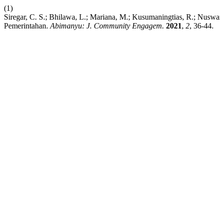
(1)
Siregar, C. S.; Bhilawa, L.; Mariana, M.; Kusumaningtias, R.; Nus
Pemerintahan.
Abimanyu: J. Community Engagem.
2021
,
2
, 36-44.