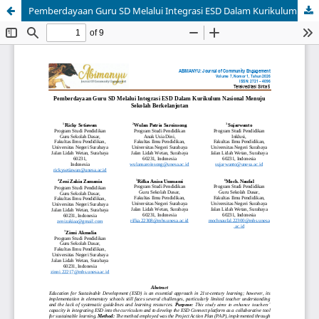
Pemberdayaan Guru SD Melalui Integrasi ESD Dalam Kurikulum Nasional Menuju Sekolah Berkelanjutan