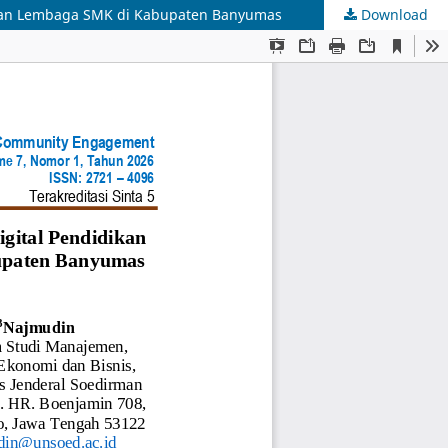
angan Lembaga SMK di Kabupaten Banyumas
Download